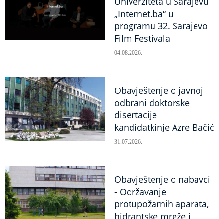
Univerziteta u Sarajevu
„Internet.ba“ u
programu 32. Sarajevo
Film Festivala
04.08.2026.
Obavještenje o javnoj
odbrani doktorske
disertacije
kandidatkinje Azre Bačić
31.07.2026.
Obavještenje o nabavci
- Održavanje
protupožarnih aparata,
hidrantske mreže i