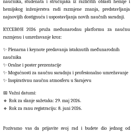
naučnika, studenata i stručnjaka iz različitih oblasti hemije i
hemijskog inženjerstva radi razmjene znanja, predstavljanja
najnovijih dostignuća i uspostavljanja novih naučnih saradnji.
ICCCEB&H 2026 pruža međunarodnu platformu za naučnu
razmjenu i umrežavanje kroz:
✨
Plenarna i keynote predavanja istaknutih međunarodnih
naučnika
✨
Oralne i poster prezentacije
✨
Mogućnosti za naučnu saradnju i profesionalno umrežavanje
✨
Inspirativnu naučnu atmosferu u Sarajevu
📅
Važni datumi:
🔹
Rok za slanje sažetaka: 29. maj 2026.
🔹
Rok za ranu registraciju: 8. juni 2026.
Pozivamo vas da prijavite svoj rad i budete dio jednog od