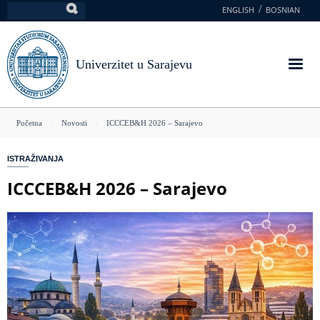
Skoči
ENGLISH
BOSNIAN
Pretraga
na
glavni
sadržaj
Univerzitet u Sarajevu
You
Početna
Novosti
ICCCEB&H 2026 – Sarajevo
are
ISTRAŽIVANJA
here
ICCCEB&H 2026 – Sarajevo