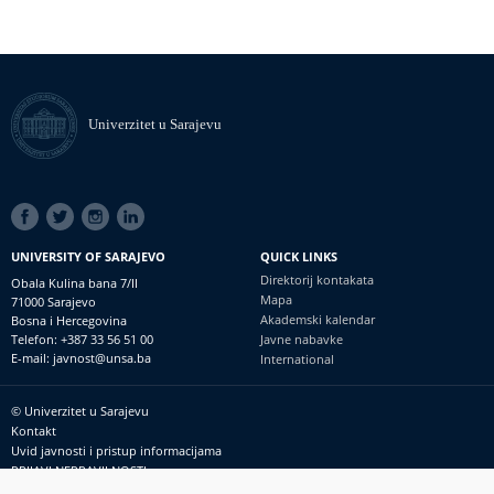
Univerzitet u Sarajevu
SOCIAL
LINKS
UNIVERSITY OF SARAJEVO
QUICK LINKS
Direktorij kontakata
Obala Kulina bana 7/II
Mapa
71000 Sarajevo
Akademski kalendar
Bosna i Hercegovina
Telefon: +387 33 56 51 00
Javne nabavke
E-mail: javnost@unsa.ba
International
© Univerzitet u Sarajevu
Footer
Kontakt
meni
Uvid javnosti i pristup informacijama
PRIJAVI NEPRAVILNOSTI
RSS