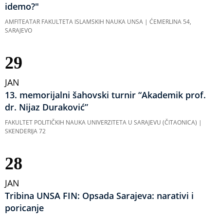
idemo?"
AMFITEATAR FAKULTETA ISLAMSKIH NAUKA UNSA | ĆEMERLINA 54,
SARAJEVO
29
JAN
13. memorijalni šahovski turnir “Akademik prof.
dr. Nijaz Duraković”
FAKULTET POLITIČKIH NAUKA UNIVERZITETA U SARAJEVU (ČITAONICA) |
SKENDERIJA 72
28
JAN
Tribina UNSA FIN: Opsada Sarajeva: narativi i
poricanje