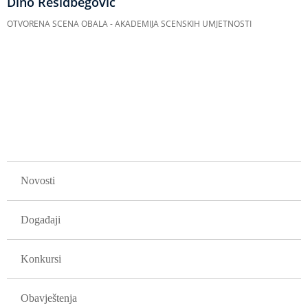
Dino Rešidbegović
OTVORENA SCENA OBALA - AKADEMIJA SCENSKIH UMJETNOSTI
Obilježavanje
strana
GLAVNA NAVIGACIJA
Novosti
Događaji
Konkursi
Obavještenja