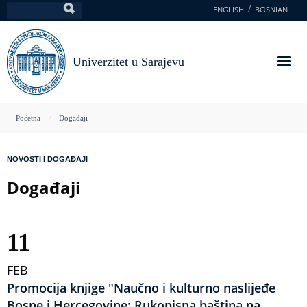
Skoči
ENGLISH
BOSNIAN
Pretraga
na
glavni
sadržaj
Univerzitet u Sarajevu
You
Početna
Događaji
are
here
NOVOSTI I DOGAĐAJI
Događaji
11
FEB
Promocija knjige "Naučno i kulturno naslijeđe
Bosne i Hercegovine: Rukopisna baština na