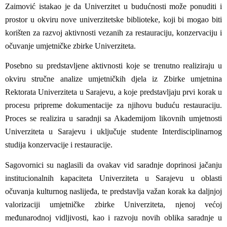
Zaimović istakao je da Univerzitet u budućnosti može ponuditi i
prostor u okviru nove univerzitetske biblioteke, koji bi mogao biti
korišten za razvoj aktivnosti vezanih za restauraciju, konzervaciju i
očuvanje umjetničke zbirke Univerziteta.
Posebno su predstavljene aktivnosti koje se trenutno realiziraju u
okviru stručne analize umjetničkih djela iz Zbirke umjetnina
Rektorata Univerziteta u Sarajevu, a koje predstavljaju prvi korak u
procesu pripreme dokumentacije za njihovu buduću restauraciju.
Proces se realizira u saradnji sa Akademijom likovnih umjetnosti
Univerziteta u Sarajevu i uključuje studente Interdisciplinarnog
studija konzervacije i restauracije.
Sagovornici su naglasili da ovakav vid saradnje doprinosi jačanju
institucionalnih kapaciteta Univerziteta u Sarajevu u oblasti
očuvanja kulturnog naslijeđa, te predstavlja važan korak ka daljnjoj
valorizaciji umjetničke zbirke Univerziteta, njenoj većoj
međunarodnoj vidljivosti, kao i razvoju novih oblika saradnje u