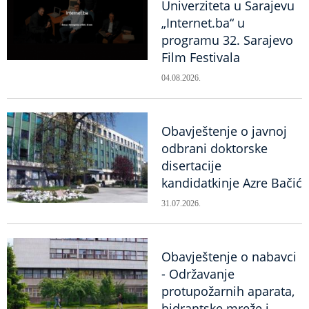
Univerziteta u Sarajevu
„Internet.ba“ u
programu 32. Sarajevo
Film Festivala
04.08.2026.
Obavještenje o javnoj
odbrani doktorske
disertacije
kandidatkinje Azre Bačić
31.07.2026.
Obavještenje o nabavci
- Održavanje
protupožarnih aparata,
hidrantske mreže i