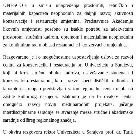
UNESCO-a u smislu unapređenja prostornih, tehničkih i
materijalnih kapaciteta neophodnih za daljnji razvoj aktivnosti
konzervacije i restauracije umjetnina. Predstavnice Akademije
likovnih umjetnosti posebno su istakle potrebu za adekvatnim
prostorom, stručnim kadrom, opremom i materijalima neophodnim
za kontinuiran rad u oblasti restauracije i konzervacije umjetnina.
Razgovarano je i o mogućnostima uspostavljanja uslova za razvoj
centra za konzervaciju i restauraciju pri Univerzitetu u Sarajevu,
koji bi kroz stručnu obuku kadrova, usavršavanje studenata i
konzervatora-restauratora, kao i razvoj specijalističkih radionica i
laboratorija, mogao predstavljati važan regionalni centar u oblasti
zaštite kulturnog naslijeđa. Istaknuto je da bi ovakav centar
omogućio razvoj novih međunarodnih projekata, jačanje
interdisciplinarne saradnje, te stvaranje mreže stručne i akademske
saradnje od šireg regionalnog značaja.
U okviru razgovora rektor Univerziteta u Sarajevu prof. dr. Tarik