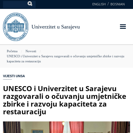
Skoči
ENGLISH
BOSNIAN
Pretraga
na
glavni
sadržaj
Univerzitet u Sarajevu
You
Početna
Novosti
UNESCO i Univerzitet u Sarajevu razgovarali o očuvanju umjetničke zbirke i razvoju
are
kapaciteta za restauraciju
here
VIJESTI UNSA
UNESCO i Univerzitet u Sarajevu
razgovarali o očuvanju umjetničke
zbirke i razvoju kapaciteta za
restauraciju