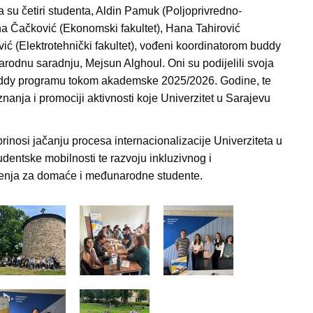
a su četiri studenta, Aldin Pamuk (Poljoprivredno-
ha Čačković (Ekonomski fakultet), Hana Tahirović
ić (Elektrotehnički fakultet), vođeni koordinatorom buddy
odnu saradnju, Mejsun Alghoul. Oni su podijelili svoja
uddy programu tokom akademske 2025/2026. Godine, te
 znanja i promociji aktivnosti koje Univerzitet u Sarajevu
nosi jačanju procesa internacionalizacije Univerziteta u
udentske mobilnosti te razvoju inkluzivnog i
nja za domaće i međunarodne studente.