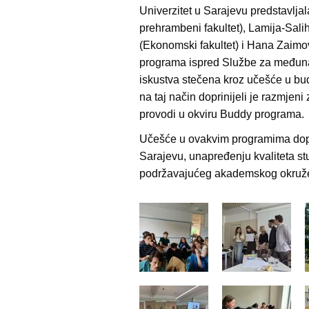
Univerzitet u Sarajevu predstavljal
prehrambeni fakultet), Lamija-Sali
(Ekonomski fakultet) i Hana Zaimov
programa ispred Službe za međunar
iskustva stečena kroz učešće u b
na taj način doprinijeli je razmjeni
provodi u okviru Buddy programa.
Učešće u ovakvim programima dopri
Sarajevu, unapređenju kvaliteta st
podržavajućeg akademskog okruže