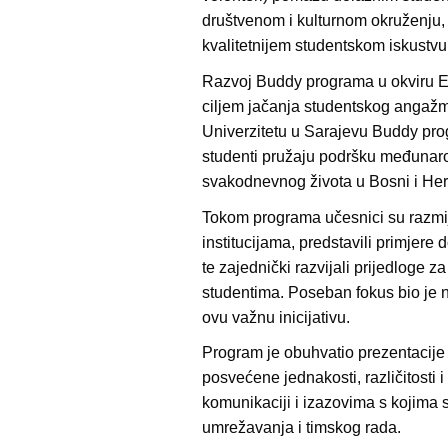
društvenom i kulturnom okruženju, č
kvalitetnijem studentskom iskustvu
Razvoj Buddy programa u okviru E
ciljem jačanja studentskog angažm
Univerzitetu u Sarajevu Buddy pr
studenti pružaju podršku međunaro
svakodnevnog života u Bosni i Her
Tokom programa učesnici su razmij
institucijama, predstavili primjere
te zajednički razvijali prijedlog
studentima. Poseban fokus bio je 
ovu važnu inicijativu.
Program je obuhvatio prezentacije 
posvećene jednakosti, različitosti i 
komunikaciji i izazovima s kojima 
umrežavanja i timskog rada.