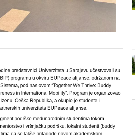
odine predstavnici Univerziteta u Sarajevu učestvovali su
BIP) programu u okviru EUPeace alijanse, održanom na
 Sistema, pod naslovom “Together We Thrive: Buddy
areness in International Mobility”. Program je organizovao
lzenu, Češka Republika, a okupio je studente i
rtnerskih univerziteta EUPeace alijanse.
segment podrške međunarodnim studentima tokom
mentorstvo i vršnjačku podršku, lokalni studenti (buddy
ntima da se lakše prilagode novom akademskom,