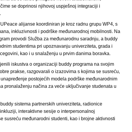
ime se doprinosi njihovoj uspješnoj integraciji i
.
UPeace alijanse koordiniran je kroz radnu grupu WP4, s
ana, inkluzivnosti i podrške međunarodnoj mobilnosti. Na
ogram provodi Služba za međunarodnu saradnju, a buddy
dnim studentima pri upoznavanju univerziteta, grada i
cegovini, kao i u snalaženju u prvim danima boravka.
enili iskustva o organizaciji buddy programa na svojim
 dobre prakse, razgovarali o izazovima s kojima se susreću,
e za unapređenje postojećih modela podrške međunarodnim
na pronalaženju načina za veće uključivanje studenata u
buddy sistema partnerskih univerziteta, radionice
inkluziji, interaktivne sesije o interpersonalnoj
se susreću međunarodni studenti, kao i brojne aktivnosti