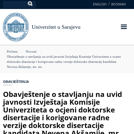
Skoči
ENGLISH
BOSNIAN
Pretraga
na
glavni
sadržaj
Univerzitet u Sarajevu
You
Početna
Novosti
Obavještenje o stavljanju na uvid javnosti Izvještaja Komisije Univerziteta o ocjeni
are
doktorske disertacije i korigovane radne verzije doktorske disertacije kandidata
Nevena Akšamije, mr. iur.
here
OBAVJEŠTENJA
Obavještenje o stavljanju na uvid
javnosti Izvještaja Komisije
Univerziteta o ocjeni doktorske
disertacije i korigovane radne
verzije doktorske disertacije
kandidata Nevena Akšamije, mr.