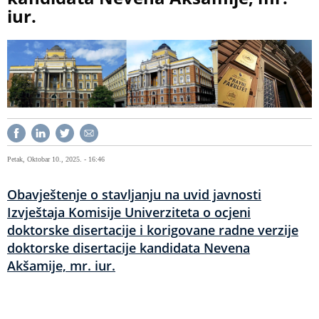
iur.
Petak, Oktobar 10., 2025. - 16:46
Obavještenje o stavljanju na uvid javnosti
Izvještaja Komisije Univerziteta o ocjeni
doktorske disertacije i korigovane radne verzije
doktorske disertacije kandidata Nevena
Akšamije, mr. iur.