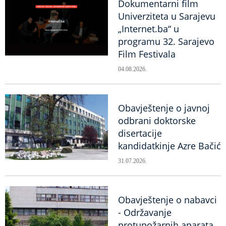
Dokumentarni film
Univerziteta u Sarajevu
„Internet.ba“ u
programu 32. Sarajevo
Film Festivala
04.08.2026.
Obavještenje o javnoj
odbrani doktorske
disertacije
kandidatkinje Azre Bačić
31.07.2026.
Obavještenje o nabavci
- Održavanje
protupožarnih aparata,