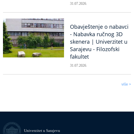
31.07.2026.
Obavještenje o nabavci
- Nabavka ručnog 3D
skenera | Univerzitet u
Sarajevu - Filozofski
fakultet
31.07.2026.
više >
Univerzitet u Sarajevu