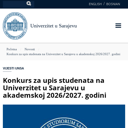
Skoči
ENGLISH
BOSNIAN
Pretraga
na
glavni
sadržaj
Univerzitet u Sarajevu
You
Početna
Novosti
Konkurs za upis studenata na Univerzitet u Sarajevu u akademskoj 2026/2027. godini
are
here
VIJESTI UNSA
Konkurs za upis studenata na
Univerzitet u Sarajevu u
akademskoj 2026/2027. godini