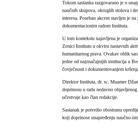
Tokom sastanka razgovarano je o unapre
naučnih skupova, okruglih stolova i dr
interesa. Poseban akcent stavljen je na
dokumentacionim radom Instituta.
U tom kontekstu najavljena je organizac
Zenici Institutu u okviru nastavnih ak
humanitarnog prava. Ovakav oblik sa
jedne od najznačajnijih institucija u Bo
čovječnosti i dokumentovanjem kršen
Direktor Instituta, dr. sc. Muamer Dža
doprinosu u radu nedavno objavljenog 
učestvuje kao član redakcije.
Sastanak je potvrdio obostranu opredij
koji doprinose unapređenju naučno-istr