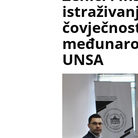
istraživan
čovječnost
međunaro
UNSA