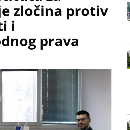
je zločina protiv
i i
dnog prava