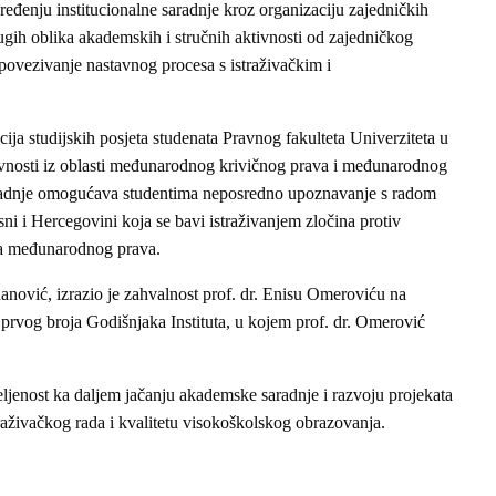
đenju institucionalne saradnje kroz organizaciju zajedničkih
ugih oblika akademskih i stručnih aktivnosti od zajedničkog
 povezivanje nastavnog procesa s istraživačkim i
ija studijskih posjeta studenata Pravnog fakulteta Univerziteta u
tivnosti iz oblasti međunarodnog krivičnog prava i međunarodnog
radnje omogućava studentima neposredno upoznavanje s radom
sni i Hercegovini koja se bavi istraživanjem zločina protiv
ja međunarodnog prava.
nanović, izrazio je zahvalnost prof. dr. Enisu Omeroviću na
prvog broja Godišnjaka Instituta, u kojem prof. dr. Omerović
eljenost ka daljem jačanju akademske saradnje i razvoju projekata
aživačkog rada i kvalitetu visokoškolskog obrazovanja.