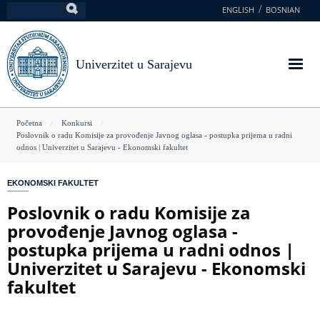
Skoči
ENGLISH
BOSNIAN
Pretraga
na
glavni
sadržaj
Univerzitet u Sarajevu
You
Početna
Konkursi
Poslovnik o radu Komisije za provođenje Javnog oglasa - postupka prijema u radni
are
odnos | Univerzitet u Sarajevu - Ekonomski fakultet
here
EKONOMSKI FAKULTET
Poslovnik o radu Komisije za
provođenje Javnog oglasa -
postupka prijema u radni odnos |
Univerzitet u Sarajevu - Ekonomski
fakultet