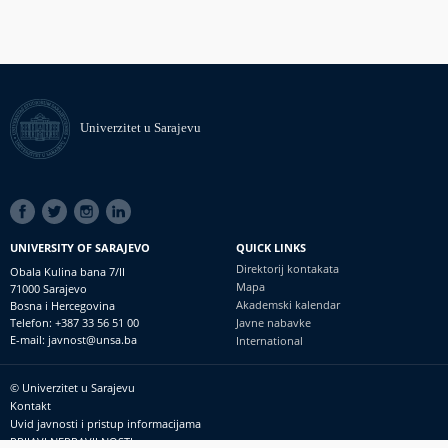
Univerzitet u Sarajevu
SOCIAL
LINKS
UNIVERSITY OF SARAJEVO
QUICK LINKS
Direktorij kontakata
Obala Kulina bana 7/II
Mapa
71000 Sarajevo
Akademski kalendar
Bosna i Hercegovina
Telefon: +387 33 56 51 00
Javne nabavke
E-mail: javnost@unsa.ba
International
© Univerzitet u Sarajevu
Footer
Kontakt
meni
Uvid javnosti i pristup informacijama
PRIJAVI NEPRAVILNOSTI