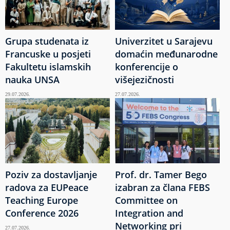
Grupa studenata iz
Univerzitet u Sarajevu
Francuske u posjeti
domaćin međunarodne
Fakultetu islamskih
konferencije o
nauka UNSA
višejezičnosti
29.07.2026.
27.07.2026.
Poziv za dostavljanje
Prof. dr. Tamer Bego
radova za EUPeace
izabran za člana FEBS
Teaching Europe
Committee on
Conference 2026
Integration and
Networking pri
27.07.2026.