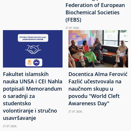
Federation of European
Biochemical Societies
(FEBS)
27.07.2026.
Fakultet islamskih
Docentica Alma Ferović
nauka UNSA i CEI Nahla
Fazlić učestvovala na
potpisali Memorandum
naučnom skupu u
o saradnji za
povodu "World Cleft
studentsko
Awareness Day"
volontiranje i stručno
27.07.2026.
usavršavanje
27.07.2026.