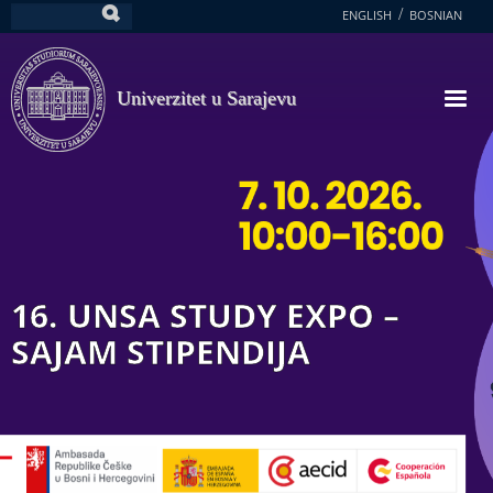
Skoči
ENGLISH
BOSNIAN
Pretraga
na
glavni
sadržaj
Univerzitet u Sarajevu
16. UNSA STUDY EXPO –
SAJAM STIPENDIJA