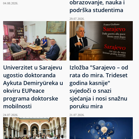
obrazovanje, nauka i
04.08.2026.
podrška studentima
29.07.2026.
Univerzitet u Sarajevu
Izložba "Sarajevo – od
ugostio doktoranda
rata do mira. Trideset
Aykuta Demiryüreka u
godina kasnije"
okviru EUPeace
svjedoči o snazi
programa doktorske
sjećanja i nosi snažnu
mobilnosti
poruku mira
24.07.2026.
21.07.2026.