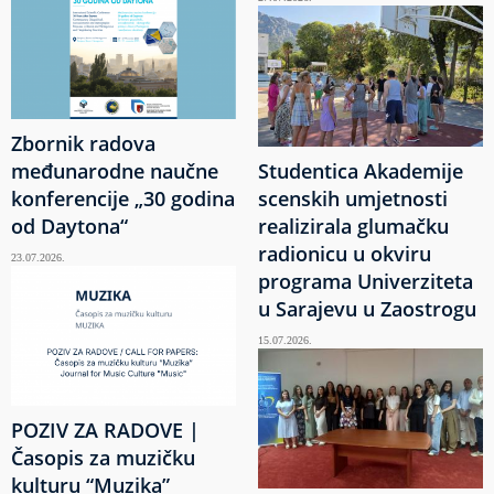
Zbornik radova
međunarodne naučne
Studentica Akademije
konferencije „30 godina
scenskih umjetnosti
od Daytona“
realizirala glumačku
radionicu u okviru
23.07.2026.
programa Univerziteta
u Sarajevu u Zaostrogu
15.07.2026.
POZIV ZA RADOVE |
Časopis za muzičku
kulturu “Muzika”