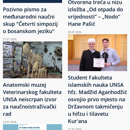
Otvorena treća u nizu
Pozivno pismo za
izložba „Od otpada do
međunarodni naučni
vrijednosti“ – „Nodo“
skup "Četvrti simpozij
Hane Pašić
o bosanskom jeziku"
28.07.2026.
27.07.2026.
Student Fakulteta
Anatomski muzej
islamskih nauka UNSA
Veterinarskog fakulteta
hfz. Madžid Aganhodžić
UNSA neiscrpan izvor
osvojio prvo mjesto na
za naučnoistraživački
Državnom takmičenju
rad
u hifzu i tilavetu
Kur'ana
24.07.2026.
27.07.2026.