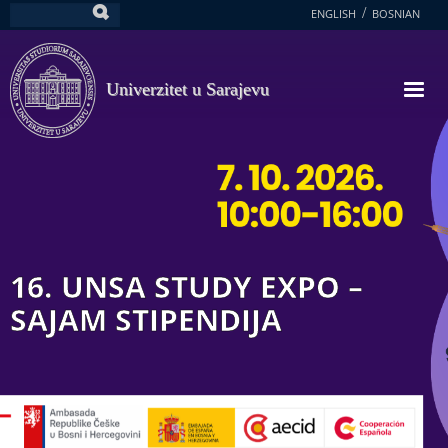
Skoči
ENGLISH
BOSNIAN
Pretraga
na
glavni
sadržaj
Univerzitet u Sarajevu
16. UNSA STUDY EXPO –
SAJAM STIPENDIJA