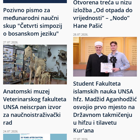
Otvorena treća u nizu
Pozivno pismo za
izložba „Od otpada do
međunarodni naučni
vrijednosti“ – „Nodo“
skup "Četvrti simpozij
Hane Pašić
o bosanskom jeziku"
28.07.2026.
27.07.2026.
Student Fakulteta
Anatomski muzej
islamskih nauka UNSA
Veterinarskog fakulteta
hfz. Madžid Aganhodžić
UNSA neiscrpan izvor
osvojio prvo mjesto na
za naučnoistraživački
Državnom takmičenju
rad
u hifzu i tilavetu
Kur'ana
24.07.2026.
27.07.2026.