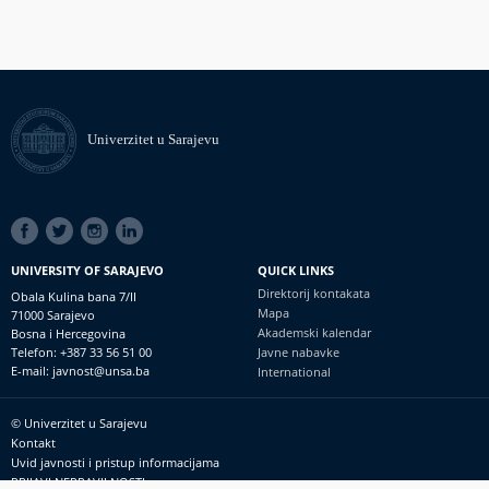
Univerzitet u Sarajevu
SOCIAL
LINKS
UNIVERSITY OF SARAJEVO
QUICK LINKS
Direktorij kontakata
Obala Kulina bana 7/II
Mapa
71000 Sarajevo
Akademski kalendar
Bosna i Hercegovina
Telefon: +387 33 56 51 00
Javne nabavke
E-mail: javnost@unsa.ba
International
© Univerzitet u Sarajevu
Footer
Kontakt
meni
Uvid javnosti i pristup informacijama
PRIJAVI NEPRAVILNOSTI