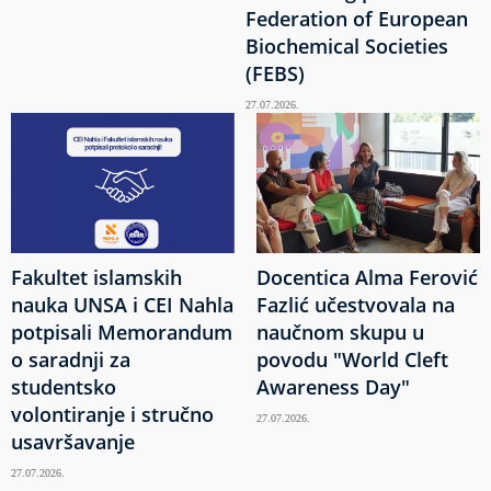
Federation of European
Biochemical Societies
(FEBS)
27.07.2026.
Fakultet islamskih
Docentica Alma Ferović
nauka UNSA i CEI Nahla
Fazlić učestvovala na
potpisali Memorandum
naučnom skupu u
o saradnji za
povodu "World Cleft
studentsko
Awareness Day"
volontiranje i stručno
27.07.2026.
usavršavanje
27.07.2026.