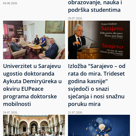
obrazovanje, nauka i
04.08.2026.
podrška studentima
29.07.2026.
Univerzitet u Sarajevu
Izložba "Sarajevo – od
ugostio doktoranda
rata do mira. Trideset
Aykuta Demiryüreka u
godina kasnije"
okviru EUPeace
svjedoči o snazi
programa doktorske
sjećanja i nosi snažnu
mobilnosti
poruku mira
24.07.2026.
21.07.2026.