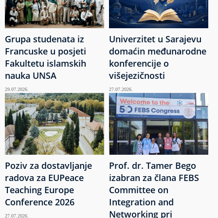
Grupa studenata iz
Univerzitet u Sarajevu
Francuske u posjeti
domaćin međunarodne
Fakultetu islamskih
konferencije o
nauka UNSA
višejezičnosti
29.07.2026.
27.07.2026.
Poziv za dostavljanje
Prof. dr. Tamer Bego
radova za EUPeace
izabran za člana FEBS
Teaching Europe
Committee on
Conference 2026
Integration and
Networking pri
27.07.2026.