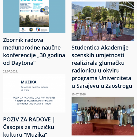
Zbornik radova
međunarodne naučne
Studentica Akademije
konferencije „30 godina
scenskih umjetnosti
od Daytona“
realizirala glumačku
radionicu u okviru
23.07.2026.
programa Univerziteta
u Sarajevu u Zaostrogu
15.07.2026.
POZIV ZA RADOVE |
Časopis za muzičku
kulturu “Muzika”