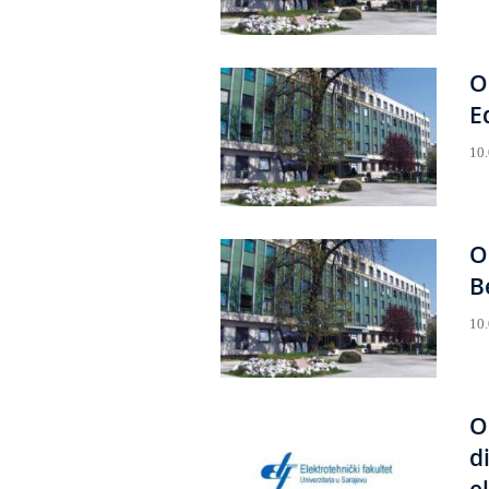
O
E
10
O
B
10
O
d
e