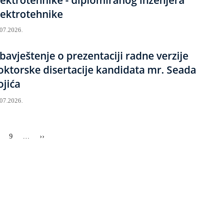
lektrotehnike
.07.2026.
bavještenje o prezentaciji radne verzije
oktorske disertacije kandidata mr. Seada
ojića
.07.2026.
trana
Strana
9
…
Sljedeća
››
stranica