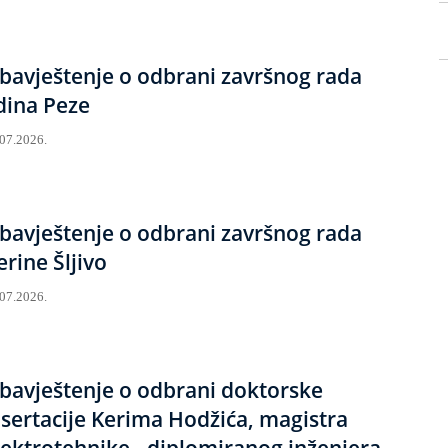
bavještenje o odbrani završnog rada
dina Peze
.07.2026.
bavještenje o odbrani završnog rada
erine Šljivo
.07.2026.
bavještenje o odbrani doktorske
isertacije Kerima Hodžića, magistra
lektrotehnike - diplomiranog inženjera