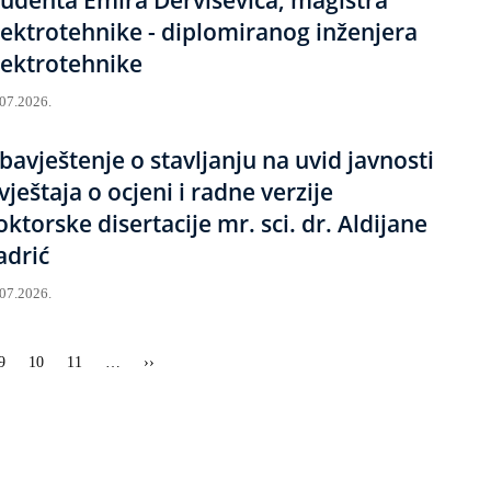
lektrotehnike - diplomiranog inženjera
lektrotehnike
.07.2026.
bavještenje o stavljanju na uvid javnosti
zvještaja o ocjeni i radne verzije
oktorske disertacije mr. sci. dr. Aldijane
adrić
.07.2026.
a
Strana
9
Strana
10
Strana
11
…
Sljedeća
››
stranica