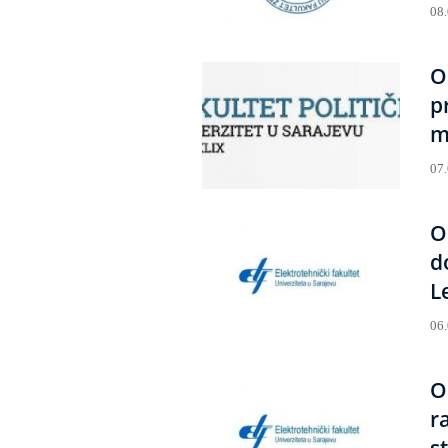
08
O
p
m
07
O
d
L
06
O
r
s