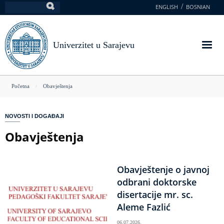
Skoči
ENGLISH
BOSNIAN
Pretraga
na
glavni
sadržaj
Univerzitet u Sarajevu
You
Početna
Obavještenja
are
here
NOVOSTI I DOGAĐAJI
Obavještenja
Obavještenje o javnoj
odbrani doktorske
disertacije mr. sc.
Aleme Fazlić
06.07.2026.