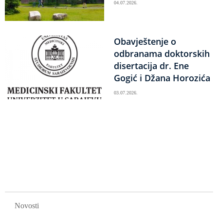
04.07.2026.
Obavještenje o
odbranama doktorskih
disertacija dr. Ene
Gogić i Džana Horozića
03.07.2026.
Obilježavanje
strana
GLAVNA NAVIGACIJA
Novosti