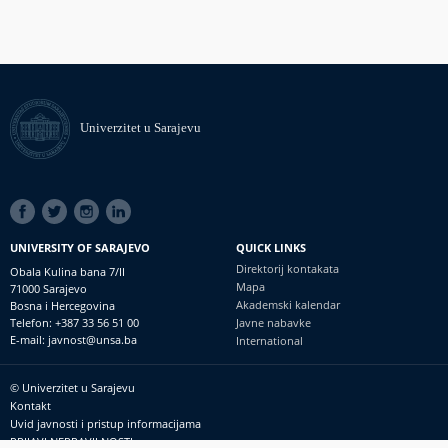
Univerzitet u Sarajevu
SOCIAL
LINKS
UNIVERSITY OF SARAJEVO
QUICK LINKS
Direktorij kontakata
Obala Kulina bana 7/II
Mapa
71000 Sarajevo
Akademski kalendar
Bosna i Hercegovina
Telefon: +387 33 56 51 00
Javne nabavke
E-mail: javnost@unsa.ba
International
© Univerzitet u Sarajevu
Footer
Kontakt
meni
Uvid javnosti i pristup informacijama
PRIJAVI NEPRAVILNOSTI