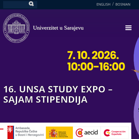
Skoči
ENGLISH
BOSNIAN
Pretraga
na
glavni
sadržaj
Univerzitet u Sarajevu
16. UNSA STUDY EXPO –
SAJAM STIPENDIJA