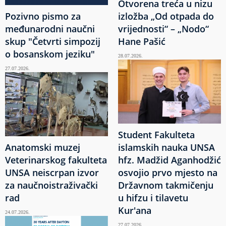
Otvorena treća u nizu
Pozivno pismo za
izložba „Od otpada do
međunarodni naučni
vrijednosti“ – „Nodo“
skup "Četvrti simpozij
Hane Pašić
o bosanskom jeziku"
28.07.2026.
27.07.2026.
Student Fakulteta
Anatomski muzej
islamskih nauka UNSA
Veterinarskog fakulteta
hfz. Madžid Aganhodžić
UNSA neiscrpan izvor
osvojio prvo mjesto na
za naučnoistraživački
Državnom takmičenju
rad
u hifzu i tilavetu
Kur'ana
24.07.2026.
27.07.2026.