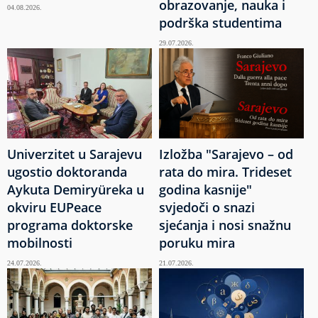
obrazovanje, nauka i
04.08.2026.
podrška studentima
29.07.2026.
Univerzitet u Sarajevu
Izložba "Sarajevo – od
ugostio doktoranda
rata do mira. Trideset
Aykuta Demiryüreka u
godina kasnije"
okviru EUPeace
svjedoči o snazi
programa doktorske
sjećanja i nosi snažnu
mobilnosti
poruku mira
24.07.2026.
21.07.2026.