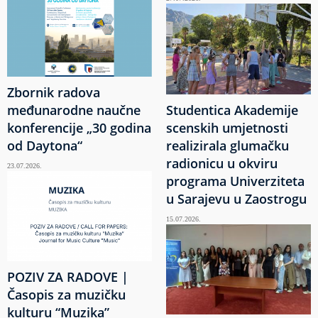
Zbornik radova
međunarodne naučne
Studentica Akademije
konferencije „30 godina
scenskih umjetnosti
od Daytona“
realizirala glumačku
radionicu u okviru
23.07.2026.
programa Univerziteta
u Sarajevu u Zaostrogu
15.07.2026.
POZIV ZA RADOVE |
Časopis za muzičku
kulturu “Muzika”