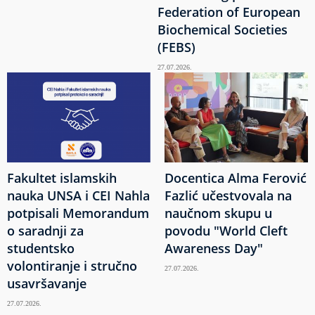
Federation of European
Biochemical Societies
(FEBS)
27.07.2026.
Fakultet islamskih
Docentica Alma Ferović
nauka UNSA i CEI Nahla
Fazlić učestvovala na
potpisali Memorandum
naučnom skupu u
o saradnji za
povodu "World Cleft
studentsko
Awareness Day"
volontiranje i stručno
27.07.2026.
usavršavanje
27.07.2026.