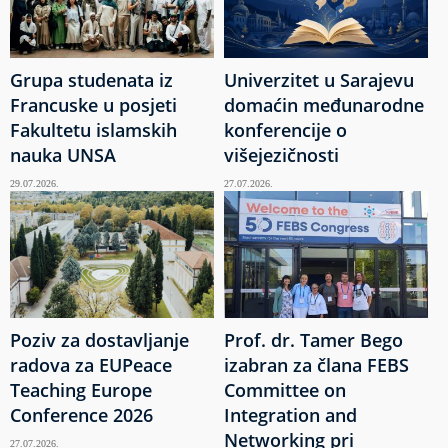
Grupa studenata iz
Univerzitet u Sarajevu
Francuske u posjeti
domaćin međunarodne
Fakultetu islamskih
konferencije o
nauka UNSA
višejezičnosti
29.07.2026.
27.07.2026.
Poziv za dostavljanje
Prof. dr. Tamer Bego
radova za EUPeace
izabran za člana FEBS
Teaching Europe
Committee on
Conference 2026
Integration and
Networking pri
27.07.2026.