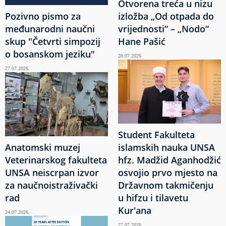
Otvorena treća u nizu
Pozivno pismo za
izložba „Od otpada do
međunarodni naučni
vrijednosti“ – „Nodo“
skup "Četvrti simpozij
Hane Pašić
o bosanskom jeziku"
28.07.2026.
27.07.2026.
Student Fakulteta
Anatomski muzej
islamskih nauka UNSA
Veterinarskog fakulteta
hfz. Madžid Aganhodžić
UNSA neiscrpan izvor
osvojio prvo mjesto na
za naučnoistraživački
Državnom takmičenju
rad
u hifzu i tilavetu
Kur'ana
24.07.2026.
27.07.2026.