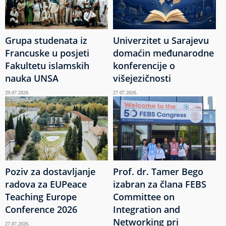
Grupa studenata iz
Univerzitet u Sarajevu
Francuske u posjeti
domaćin međunarodne
Fakultetu islamskih
konferencije o
nauka UNSA
višejezičnosti
29.07.2026.
27.07.2026.
Poziv za dostavljanje
Prof. dr. Tamer Bego
radova za EUPeace
izabran za člana FEBS
Teaching Europe
Committee on
Conference 2026
Integration and
Networking pri
27.07.2026.