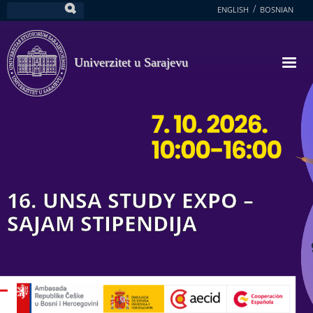
Skoči
ENGLISH
BOSNIAN
Pretraga
na
glavni
sadržaj
Univerzitet u Sarajevu
16. UNSA STUDY EXPO –
SAJAM STIPENDIJA