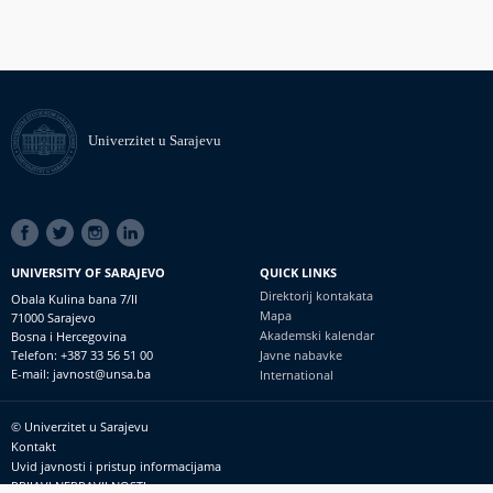
Univerzitet u Sarajevu
SOCIAL
LINKS
UNIVERSITY OF SARAJEVO
QUICK LINKS
Direktorij kontakata
Obala Kulina bana 7/II
Mapa
71000 Sarajevo
Akademski kalendar
Bosna i Hercegovina
Telefon: +387 33 56 51 00
Javne nabavke
E-mail: javnost@unsa.ba
International
© Univerzitet u Sarajevu
Footer
Kontakt
meni
Uvid javnosti i pristup informacijama
PRIJAVI NEPRAVILNOSTI