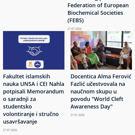
Federation of European
Biochemical Societies
(FEBS)
27.07.2026.
Fakultet islamskih
Docentica Alma Ferović
nauka UNSA i CEI Nahla
Fazlić učestvovala na
potpisali Memorandum
naučnom skupu u
o saradnji za
povodu "World Cleft
studentsko
Awareness Day"
volontiranje i stručno
27.07.2026.
usavršavanje
27.07.2026.