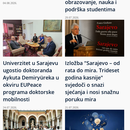
obrazovanje, nauka i
04.08.2026.
podrška studentima
29.07.2026.
Univerzitet u Sarajevu
Izložba "Sarajevo – od
ugostio doktoranda
rata do mira. Trideset
Aykuta Demiryüreka u
godina kasnije"
okviru EUPeace
svjedoči o snazi
programa doktorske
sjećanja i nosi snažnu
mobilnosti
poruku mira
24.07.2026.
21.07.2026.