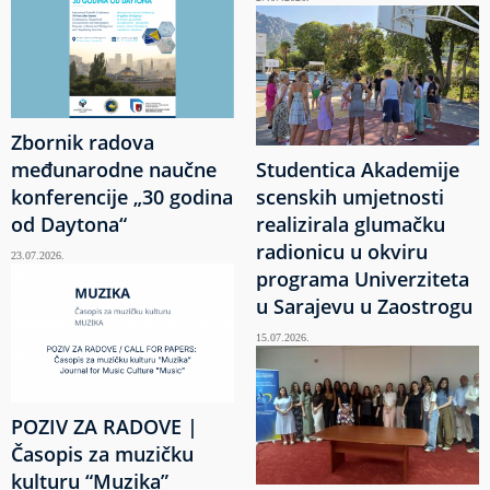
Zbornik radova
međunarodne naučne
Studentica Akademije
konferencije „30 godina
scenskih umjetnosti
od Daytona“
realizirala glumačku
radionicu u okviru
23.07.2026.
programa Univerziteta
u Sarajevu u Zaostrogu
15.07.2026.
POZIV ZA RADOVE |
Časopis za muzičku
kulturu “Muzika”