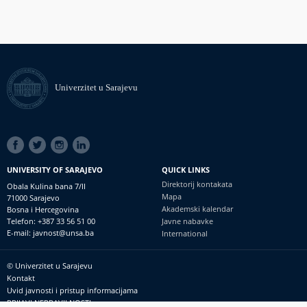
Univerzitet u Sarajevu
SOCIAL
LINKS
UNIVERSITY OF SARAJEVO
QUICK LINKS
Direktorij kontakata
Obala Kulina bana 7/II
Mapa
71000 Sarajevo
Akademski kalendar
Bosna i Hercegovina
Telefon: +387 33 56 51 00
Javne nabavke
E-mail: javnost@unsa.ba
International
© Univerzitet u Sarajevu
Footer
Kontakt
meni
Uvid javnosti i pristup informacijama
PRIJAVI NEPRAVILNOSTI