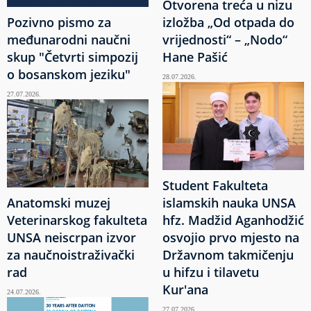
Otvorena treća u nizu
Pozivno pismo za
izložba „Od otpada do
međunarodni naučni
vrijednosti“ – „Nodo“
skup "Četvrti simpozij
Hane Pašić
o bosanskom jeziku"
28.07.2026.
27.07.2026.
Student Fakulteta
Anatomski muzej
islamskih nauka UNSA
Veterinarskog fakulteta
hfz. Madžid Aganhodžić
UNSA neiscrpan izvor
osvojio prvo mjesto na
za naučnoistraživački
Državnom takmičenju
rad
u hifzu i tilavetu
Kur'ana
24.07.2026.
27.07.2026.