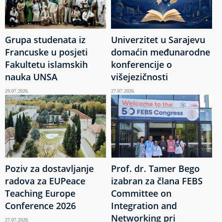
Grupa studenata iz
Univerzitet u Sarajevu
Francuske u posjeti
domaćin međunarodne
Fakultetu islamskih
konferencije o
nauka UNSA
višejezičnosti
29.07.2026.
27.07.2026.
Poziv za dostavljanje
Prof. dr. Tamer Bego
radova za EUPeace
izabran za člana FEBS
Teaching Europe
Committee on
Conference 2026
Integration and
Networking pri
27.07.2026.