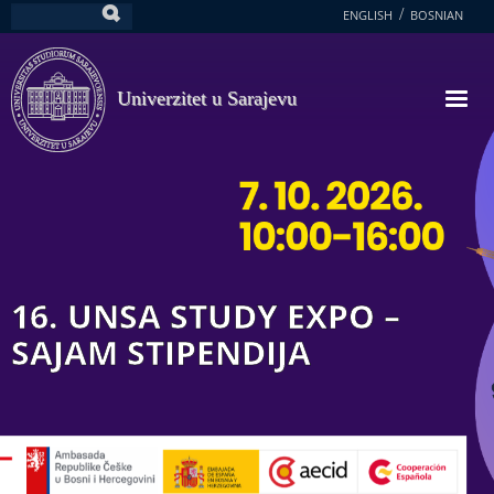
Skoči
ENGLISH
BOSNIAN
Pretraga
na
glavni
sadržaj
Univerzitet u Sarajevu
16. UNSA STUDY EXPO –
SAJAM STIPENDIJA