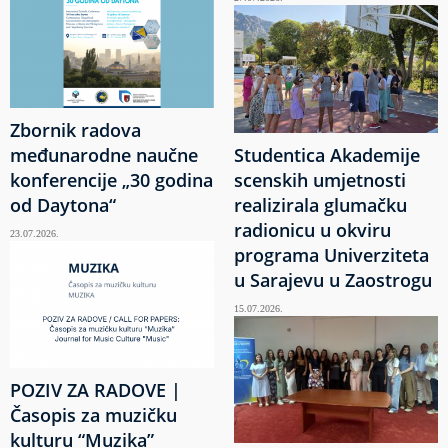
Zbornik radova
međunarodne naučne
Studentica Akademije
konferencije „30 godina
scenskih umjetnosti
od Daytona“
realizirala glumačku
radionicu u okviru
23.07.2026.
programa Univerziteta
u Sarajevu u Zaostrogu
15.07.2026.
POZIV ZA RADOVE |
Časopis za muzičku
kulturu “Muzika”