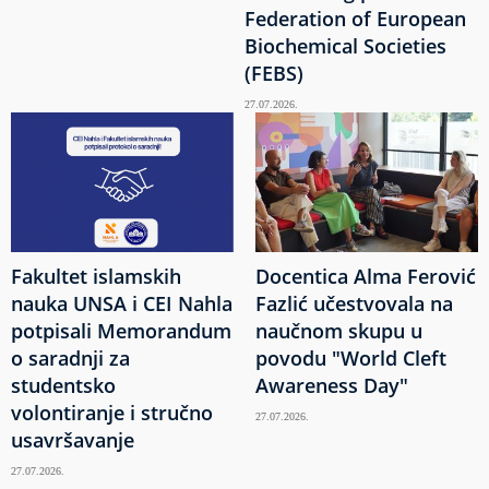
Federation of European
Biochemical Societies
(FEBS)
27.07.2026.
Fakultet islamskih
Docentica Alma Ferović
nauka UNSA i CEI Nahla
Fazlić učestvovala na
potpisali Memorandum
naučnom skupu u
o saradnji za
povodu "World Cleft
studentsko
Awareness Day"
volontiranje i stručno
27.07.2026.
usavršavanje
27.07.2026.