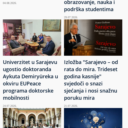
obrazovanje, nauka i
04.08.2026.
podrška studentima
29.07.2026.
Univerzitet u Sarajevu
Izložba "Sarajevo – od
ugostio doktoranda
rata do mira. Trideset
Aykuta Demiryüreka u
godina kasnije"
okviru EUPeace
svjedoči o snazi
programa doktorske
sjećanja i nosi snažnu
mobilnosti
poruku mira
24.07.2026.
21.07.2026.