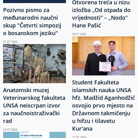
Otvorena treća u nizu
Pozivno pismo za
izložba „Od otpada do
međunarodni naučni
vrijednosti“ – „Nodo“
skup "Četvrti simpozij
Hane Pašić
o bosanskom jeziku"
28.07.2026.
27.07.2026.
Student Fakulteta
Anatomski muzej
islamskih nauka UNSA
Veterinarskog fakulteta
hfz. Madžid Aganhodžić
UNSA neiscrpan izvor
osvojio prvo mjesto na
za naučnoistraživački
Državnom takmičenju
rad
u hifzu i tilavetu
Kur'ana
24.07.2026.
27.07.2026.