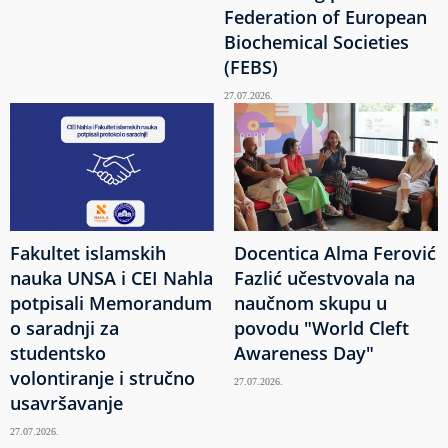
Federation of European
Biochemical Societies
(FEBS)
27.07.2026.
Fakultet islamskih
Docentica Alma Ferović
nauka UNSA i CEI Nahla
Fazlić učestvovala na
potpisali Memorandum
naučnom skupu u
o saradnji za
povodu "World Cleft
studentsko
Awareness Day"
volontiranje i stručno
27.07.2026.
usavršavanje
27.07.2026.