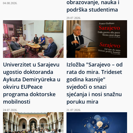
obrazovanje, nauka i
04.08.2026.
podrška studentima
29.07.2026.
Univerzitet u Sarajevu
Izložba "Sarajevo – od
ugostio doktoranda
rata do mira. Trideset
Aykuta Demiryüreka u
godina kasnije"
okviru EUPeace
svjedoči o snazi
programa doktorske
sjećanja i nosi snažnu
mobilnosti
poruku mira
24.07.2026.
21.07.2026.