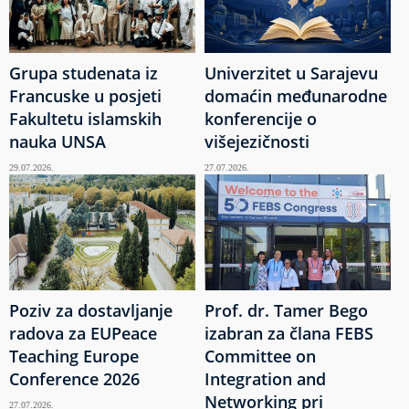
Grupa studenata iz
Univerzitet u Sarajevu
Francuske u posjeti
domaćin međunarodne
Fakultetu islamskih
konferencije o
nauka UNSA
višejezičnosti
29.07.2026.
27.07.2026.
Poziv za dostavljanje
Prof. dr. Tamer Bego
radova za EUPeace
izabran za člana FEBS
Teaching Europe
Committee on
Conference 2026
Integration and
Networking pri
27.07.2026.