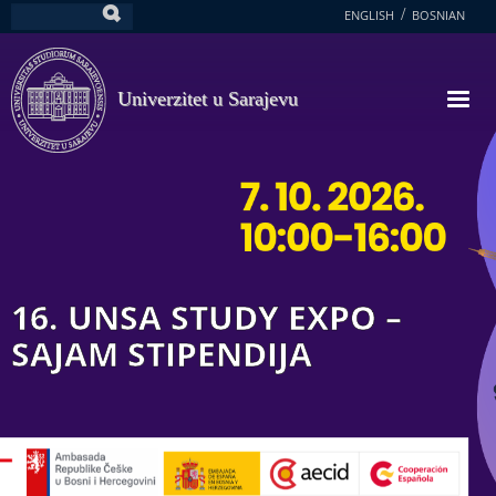
Skoči
ENGLISH
BOSNIAN
Pretraga
na
glavni
sadržaj
Univerzitet u Sarajevu
16. UNSA STUDY EXPO –
SAJAM STIPENDIJA