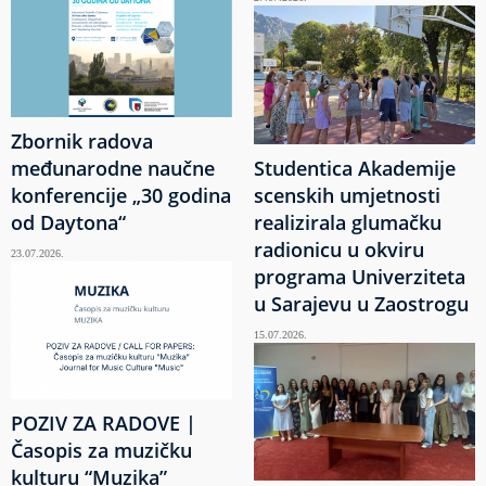
Zbornik radova
međunarodne naučne
Studentica Akademije
konferencije „30 godina
scenskih umjetnosti
od Daytona“
realizirala glumačku
radionicu u okviru
23.07.2026.
programa Univerziteta
u Sarajevu u Zaostrogu
15.07.2026.
POZIV ZA RADOVE |
Časopis za muzičku
kulturu “Muzika”