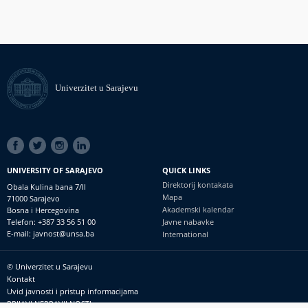
Univerzitet u Sarajevu
SOCIAL
LINKS
UNIVERSITY OF SARAJEVO
QUICK LINKS
Direktorij kontakata
Obala Kulina bana 7/II
Mapa
71000 Sarajevo
Akademski kalendar
Bosna i Hercegovina
Telefon: +387 33 56 51 00
Javne nabavke
E-mail: javnost@unsa.ba
International
© Univerzitet u Sarajevu
Footer
Kontakt
meni
Uvid javnosti i pristup informacijama
PRIJAVI NEPRAVILNOSTI