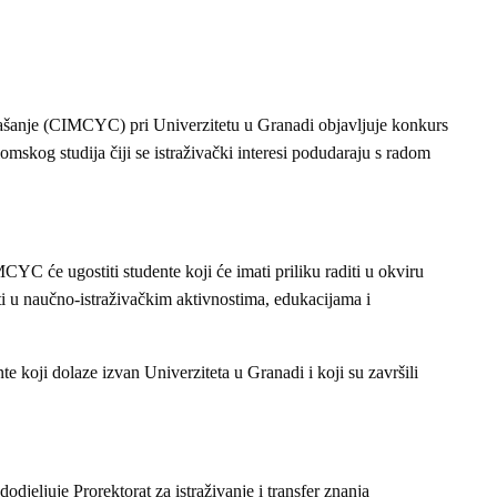
našanje (CIMCYC) pri Univerzitetu u Granadi objavljuje konkurs
omskog studija čiji se istraživački interesi podudaraju s radom
C će ugostiti studente koji će imati priliku raditi u okviru
ti u naučno-istraživačkim aktivnostima, edukacijama i
te koji dolaze izvan Univerziteta u Granadi i koji su završili
dodjeljuje Prorektorat za istraživanje i transfer znanja