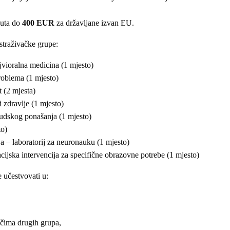
puta do
400 EUR
za državljane izvan EU.
istraživačke grupe:
jvioralna medicina (1 mjesto)
oblema (1 mjesto)
(2 mjesta)
 zdravlje (1 mjesto)
udskog ponašanja (1 mjesto)
to)
– laboratorij za neuronauku (1 mjesto)
jska intervencija za specifične obrazovne potrebe (1 mjesto)
e učestvovati u:
ačima drugih grupa,