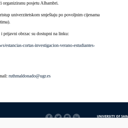
i organiziranu posjetu Alhambri.
ristup univerzitetskom smještaju po povoljnim cijenama
tima).
 i prijavni obrzac su dostupni na linku:
ws/estancias-cortas-investigacion-verano-estudiantes-
mail:
ruthmaldonado@ugr.es
SOCIAL
UNIVERSITY OF SAR
LINKS
Obala Kulina bana 7/
71000 Sarajevo