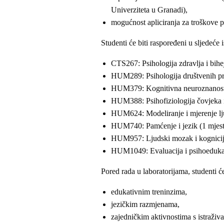
Univerziteta u Granadi),
mogućnost apliciranja za troškove 
Studenti će biti raspoređeni u sljedeće 
CTS267: Psihologija zdravlja i bihe
HUM289: Psihologija društvenih pr
HUM379: Kognitivna neuroznanost 
HUM388: Psihofiziologija čovjeka i
HUM624: Modeliranje i mjerenje lj
HUM740: Pamćenje i jezik (1 mjes
HUM957: Ljudski mozak i kognicija 
HUM1049: Evaluacija i psihoedukaci
Pored rada u laboratorijama, studenti ć
edukativnim treninzima,
jezičkim razmjenama,
zajedničkim aktivnostima s istraživ