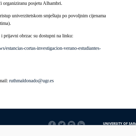
i organiziranu posjetu Alhambri.
ristup univerzitetskom smještaju po povoljnim cijenama
tima).
 i prijavni obrzac su dostupni na linku:
ws/estancias-cortas-investigacion-verano-estudiantes-
mail:
ruthmaldonado@ugr.es
SOCIAL
UNIVERSITY OF SAR
LINKS
Obala Kulina bana 7/
71000 Sarajevo