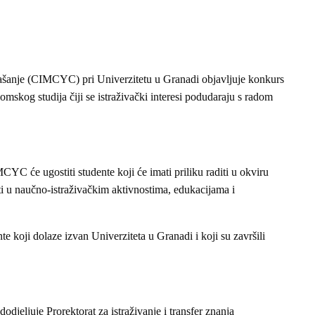
našanje (CIMCYC) pri Univerzitetu u Granadi objavljuje konkurs
omskog studija čiji se istraživački interesi podudaraju s radom
C će ugostiti studente koji će imati priliku raditi u okviru
ti u naučno-istraživačkim aktivnostima, edukacijama i
te koji dolaze izvan Univerziteta u Granadi i koji su završili
dodjeljuje Prorektorat za istraživanje i transfer znanja