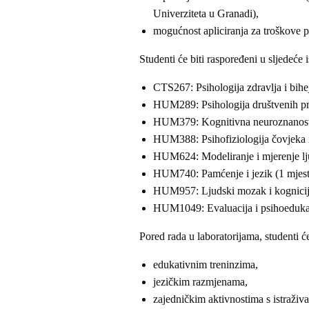
Univerziteta u Granadi),
mogućnost apliciranja za troškove 
Studenti će biti raspoređeni u sljedeće 
CTS267: Psihologija zdravlja i bihe
HUM289: Psihologija društvenih pr
HUM379: Kognitivna neuroznanost 
HUM388: Psihofiziologija čovjeka i
HUM624: Modeliranje i mjerenje lj
HUM740: Pamćenje i jezik (1 mjes
HUM957: Ljudski mozak i kognicija 
HUM1049: Evaluacija i psihoedukaci
Pored rada u laboratorijama, studenti ć
edukativnim treninzima,
jezičkim razmjenama,
zajedničkim aktivnostima s istraživ