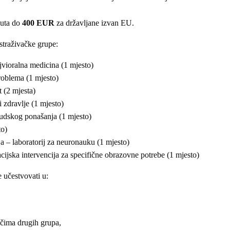
puta do
400 EUR
za državljane izvan EU.
istraživačke grupe:
jvioralna medicina (1 mjesto)
oblema (1 mjesto)
(2 mjesta)
 zdravlje (1 mjesto)
udskog ponašanja (1 mjesto)
to)
– laboratorij za neuronauku (1 mjesto)
jska intervencija za specifične obrazovne potrebe (1 mjesto)
e učestvovati u:
ačima drugih grupa,