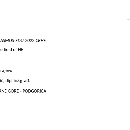
ERASMUS-EDU-2022-CBHE
e field of HE
arajevu
ć, dipl.inž.građ.
CRNE GORE - PODGORICA