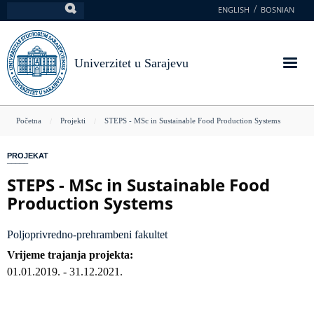
Skoči
ENGLISH
BOSNIAN
Pretraga
na
glavni
sadržaj
Univerzitet u Sarajevu
You
Početna
Projekti
STEPS - MSc in Sustainable Food Production Systems
are
PROJEKAT
here
STEPS - MSc in Sustainable Food
Production Systems
Poljoprivredno-prehrambeni fakultet
Vrijeme trajanja projekta
01.01.2019.
-
31.12.2021.