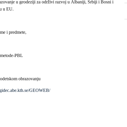
zovanje u geodeziji za održivi razvoj u Albaniji, Srbiji i Bosni i
ju u EU.
ame i predmete,
ke metode-PBL
geodetskom obrazovanju
//gidec.abe.kth.se/GEOWEB/