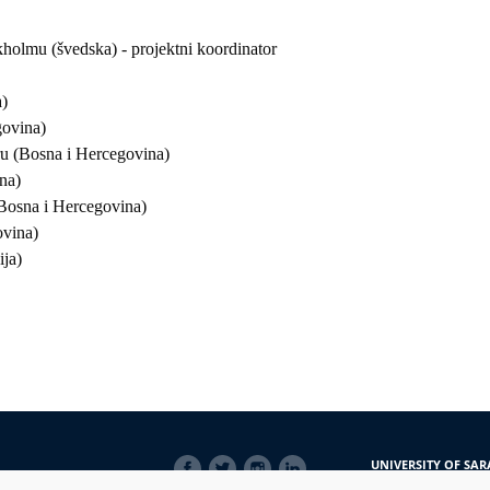
okholmu (švedska) - projektni koordinator
a)
govina)
ru (Bosna i Hercegovina)
na)
 (Bosna i Hercegovina)
ovina)
ija)
SOCIAL
UNIVERSITY OF SAR
LINKS