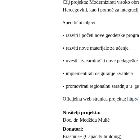
Cilj projekta: Modernizirati visoko obra
Hercegovini, kao i pomoć za integraci
Specifični ciljevi:
• razviti i početi nove geodetske progr
• razviti nove materijale za učenje,
• uvesti “e‐learning” i nove pedagoš
• implementirati osiguranje kvaliteta
• promovirati regionalnu saradnju u 
Oficijelna web stranica projekta:
http:
Nositelji projekta
Doc. dr. Medžida Mulić
Donatori
Erasmus+ (Capacity building)