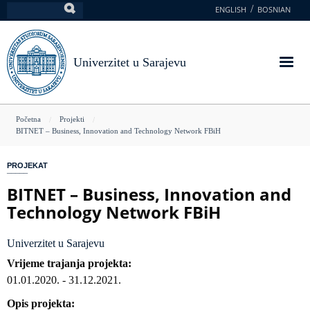
Skoči
ENGLISH
BOSNIAN
Pretraga
na
glavni
sadržaj
Univerzitet u Sarajevu
You
Početna
Projekti
BITNET – Business, Innovation and Technology Network FBiH
are
here
PROJEKAT
BITNET – Business, Innovation and
Technology Network FBiH
Univerzitet u Sarajevu
Vrijeme trajanja projekta
01.01.2020.
-
31.12.2021.
Opis projekta