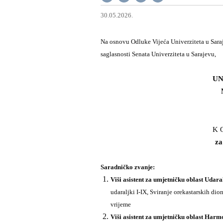
30.05.2026.
Na osnovu Odluke Vijeća Univerziteta u Sar
saglasnosti Senata Univerziteta u Sarajevu,
UN
K O
za
Saradničko zvanje:
Viši asistent za umjetničku oblast Udar
udaraljki I-IX, Sviranje orekastarskih dio
vrijeme
Viši asistent za umjetničku oblast Har