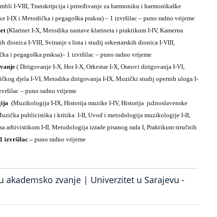
li I-VIII, Transkripcija i priređivanje za harmoniku i harmonikaške
e I-IX i Metodička i pegagoška praksa) – 1 izvršilac – puno radno vrijeme
net
(Klarinet I-X, Metodika nastave klarineta i praktikum I-IV, Kamerna
 dionica I-VIII, Sviranje s lista i studij orkestarskih dionica I-VIII,
čka i pegagoška praksa)
– 1 izvršilac – puno radno vrijeme
govanje
( Dirigovanje I-X, Hor I-X, Orkestar I-X, Osnovi dirigovanja I-VI,
zičkog djela I-VI, Metodika dirigovanja I-IX, Muzički studij opernih uloga I-
zvršilac – puno radno vrijeme
gija
(Muzikologija I-IX, Historija muzike I-IV, Historija južnoslavenske
Muzička publicistika i kritika I-II, Uvod i metodologija muzikologije I-II,
 arhivistikom I-II, Metodologija izrade pisanog rada I, Praktikum stručnih
1 izvršilac –
puno radno vrijeme
 akademsko zvanje | Univerzitet u Sarajevu -