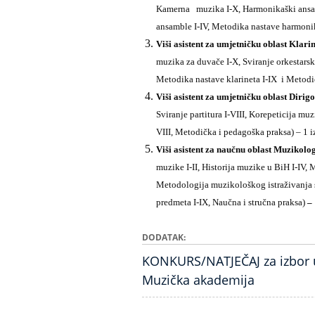
Kamerna muzika I-X, Harmonikaški ansamb
ansamble I-IV, Metodika nastave harmonik
Viši asistent za umjetničku oblast Klari
muzika za duvače I-X, Sviranje orkestarskih
Metodika nastave klarineta I-IX i Metodi
Viši asistent za umjetničku oblast Diri
Sviranje partitura I-VIII, Korepeticija mu
VIII, Metodička i pedagoška praksa) – 1 i
Viši asistent za naučnu oblast Muzikolo
muzike I-II, Historija muzike u BiH I-IV, 
Metodologija muzikološkog istraživanja sa
predmeta I-IX, Naučna i stručna praksa)
– 
DODATAK
KONKURS/NATJEČAJ za izbor u
Muzička akademija