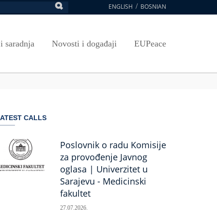
ENGLISH
BOSNIAN
retraga
Umjetnost, kultura i sport
Plan javnih nabavki
E-Prijava za ispite
oja UNSA
SAVRŠAVANJA
Izdavačka djelatnost
Osnovni elementi ugovora
Pristup informacijama
 i saradnja
Novosti i događaji
EUPeace
NSA
Publikacije
Javne nabavke organizacionih jedinica
 ravnopravnost UNSA
ismenost
Časopis Pregled
TRAIN
 ravnopravnost UNSA
ivotnog učenja
a na UNSA
ATEST CALLS
ernice
ditacija
Poslovnik o radu Komisije
za provođenje Javnog
oglasa | Univerzitet u
Sarajevu - Medicinski
fakultet
27.07.2026.