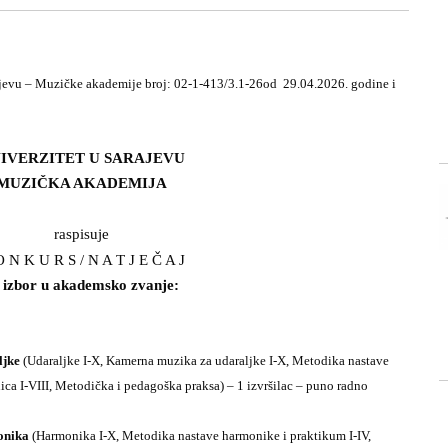
ajevu – Muzičke akademije
broj: 02-1-413/3.1-26
od 29.04.2026. godine i
IVERZITET U SARAJEVU
MUZIČKA AKADEMIJA
raspisuje
 N K U R S / N A T J E Č A J
 izbor u akademsko zvanje:
aljke
(Udaraljke I-X, Kamerna muzika za udaraljke I-X, Metodika nastave
nica I-VIII, Metodička i pedagoška praksa) – 1 izvršilac – puno radno
monika
(Harmonika I-X, Metodika nastave harmonike i praktikum I-IV,