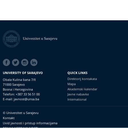
Univerzitet u Sarajevu
SOCIAL
LINKS
UNIVERSITY OF SARAJEVO
QUICK LINKS
Direktorij kontakata
Obala Kulina bana 7/II
Mapa
71000 Sarajevo
Akademski kalendar
Bosna i Hercegovina
Telefon: +387 33 56 51 00
Javne nabavke
E-mail: javnost@unsa.ba
International
© Univerzitet u Sarajevu
Footer
Kontakt
meni
Uvid javnosti i pristup informacijama