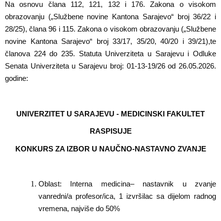
Na osnovu člana
112, 121, 132 i 176.
Zakona o visokom
obrazovanju (
„
Službene novine Kantona Sarajevo
“
broj
36
/
22 i
28/25), člana 96 i 115.
Zakona o visokom obrazovanju (
„
Službene
novine Kantona Sarajevo
“
broj
33
/1
7,
35/20, 40/20 i 39/21
)
,
te
članova 224 do 235
.
Statuta Univerziteta u Sarajevu
i
Odluke
Senata Univerziteta u Sarajevu broj: 01-13-19/26 od 26.05.2026.
godine:
UNIVERZITET U SARAJEVU - MEDICINSKI FAKULTET
RASPISUJE
KONKURS ZA IZBOR
U NAUČNO-NASTAVNO ZVANJE
Oblast: Interna
medicina
– nastavnik u zvanje
vanredni/a profesor/ica, 1 izvršilac sa dijelom radnog
vremena, najviše do 50%