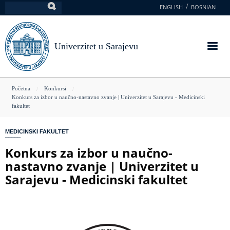
Skoči
ENGLISH
BOSNIAN
Pretraga
na
glavni
sadržaj
Univerzitet u Sarajevu
You
Početna
Konkursi
Konkurs za izbor u naučno-nastavno zvanje | Univerzitet u Sarajevu - Medicinski
are
fakultet
here
MEDICINSKI FAKULTET
Konkurs za izbor u naučno-
nastavno zvanje | Univerzitet u
Sarajevu - Medicinski fakultet