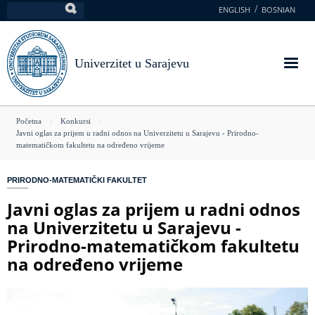
Skoči
ENGLISH
BOSNIAN
Pretraga
na
glavni
sadržaj
Univerzitet u Sarajevu
You
Početna
Konkursi
Javni oglas za prijem u radni odnos na Univerzitetu u Sarajevu - Prirodno-
are
matematičkom fakultetu na određeno vrijeme
here
PRIRODNO-MATEMATIČKI FAKULTET
Javni oglas za prijem u radni odnos
na Univerzitetu u Sarajevu -
Prirodno-matematičkom fakultetu
na određeno vrijeme