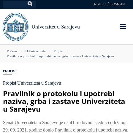
Skoči
ENGLISH
BOSNIAN
Pretraga
na
glavni
sadržaj
Univerzitet u Sarajevu
You
Početna
O Univerzitetu
Propisi
Pravilnik o protokolu i upotrebi naziva, grba i zastave Univerziteta u Sarajevu
are
here
PROPIS
Propisi Univerziteta u Sarajevu
Pravilnik o protokolu i upotrebi
naziva, grba i zastave Univerziteta
u Sarajevu
Senat Univerziteta u Sarajevu je na 41. redovnoj sjednici održanoj
29. 09. 2021. godine donio Pravilnik o protokolu i upotrebi naziva,