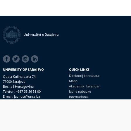
Univerzitet u Sarajevu
SOCIAL
LINKS
UNIVERSITY OF SARAJEVO
QUICK LINKS
Direktorij kontakata
Obala Kulina bana 7/II
Mapa
71000 Sarajevo
Akademski kalendar
Bosna i Hercegovina
Telefon: +387 33 56 51 00
Javne nabavke
E-mail: javnost@unsa.ba
International
© Univerzitet u Sarajevu
Footer
Kontakt
meni
Uvid javnosti i pristup informacijama
PRIJAVI NEPRAVILNOSTI