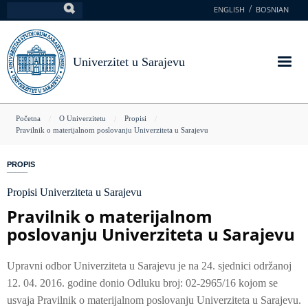
Skoči
ENGLISH
BOSNIAN
Pretraga
na
glavni
sadržaj
Univerzitet u Sarajevu
You
Početna
O Univerzitetu
Propisi
Pravilnik o materijalnom poslovanju Univerziteta u Sarajevu
are
here
PROPIS
Propisi Univerziteta u Sarajevu
Pravilnik o materijalnom
poslovanju Univerziteta u Sarajevu
Upravni odbor Univerziteta u Sarajevu je na 24. sjednici održanoj
12. 04. 2016. godine donio Odluku broj: 02-2965/16 kojom se
usvaja Pravilnik o materijalnom poslovanju Univerziteta u Sarajevu.