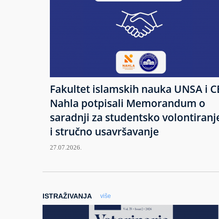
Fakultet islamskih nauka UNSA i C
Nahla potpisali Memorandum o
saradnji za studentsko volontiranj
i stručno usavršavanje
27.07.2026.
ISTRAŽIVANJA
više