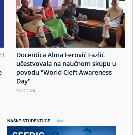
EI
Docentica Alma Ferović Fazlić
učestvovala na naučnom skupu u
e
povodu "World Cleft Awareness
Day"
27.07.2026.
NAŠI/E STUDENTI/CE
više