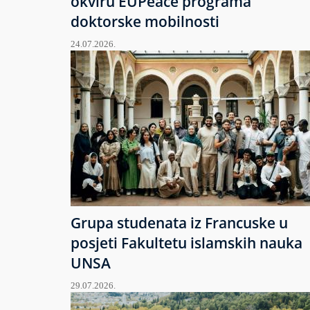
okviru EUPeace programa
doktorske mobilnosti
24.07.2026.
Grupa studenata iz Francuske u
posjeti Fakultetu islamskih nauka
UNSA
29.07.2026.