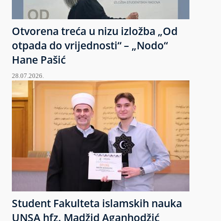
Otvorena treća u nizu izložba „Od
otpada do vrijednosti“ – „Nodo“
Hane Pašić
28.07.2026.
Student Fakulteta islamskih nauka
UNSA hfz. Madžid Aganhodžić