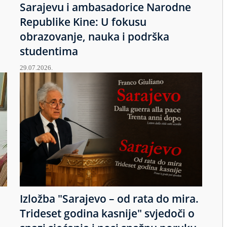
Sarajevu i ambasadorice Narodne
Republike Kine: U fokusu
obrazovanje, nauka i podrška
studentima
29.07.2026.
Izložba "Sarajevo – od rata do mira.
u
Trideset godina kasnije" svjedoči o