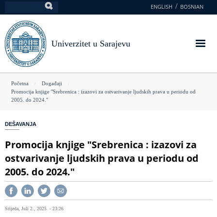
Skoči
ENGLISH
BOSNIAN
Pretraga
na
glavni
sadržaj
Univerzitet u Sarajevu
You
Početna
Događaji
Promocija knjige "Srebrenica : izazovi za ostvarivanje ljudskih prava u periodu od
are
2005. do 2024."
here
DEŠAVANJA
Promocija knjige "Srebrenica : izazovi za
ostvarivanje ljudskih prava u periodu od
2005. do 2024."
Srijeda, Juli 2., 2025. - 23:26