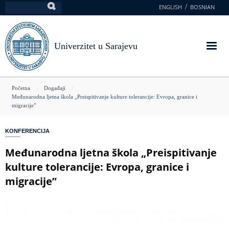
Skoči
ENGLISH
BOSNIAN
Pretraga
na
glavni
sadržaj
Univerzitet u Sarajevu
You
Početna
Događaji
Međunarodna ljetna škola „Preispitivanje kulture tolerancije: Evropa, granice i
are
migracije”
here
KONFERENCIJA
Međunarodna ljetna škola „Preispitivanje
kulture tolerancije: Evropa, granice i
migracije”