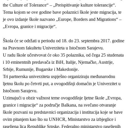
the Culture of Tolerance“ – „Preispitivanje kulture tolerancije“.
Tema kojom se ove godine bave polaznici škole jeste migracija, te
je ovo izdanje škole nazvano „Europe, Borders and Migrations“ –
„Evropa, granice i migracije“.
Škola će se održati u periodu od 18. do 23. septembra 2017. godine
na Pravnom fakultetu Univerziteta u Istočnom Sarajevu.
U radu škole učestvovat će oko 35 polaznika, od čega 25 studenata
i 10 eminentnih predavača iz BiH, Italije, Njemačke, Austrije,
Srbije, Rumunije, Bugarske i Makedonije.
Tri partnerska univerziteta uspješno organiziraju međunarodnu
ljetnu školu po četvrti put, a ovogodišnji domaćin je Univerzitet u
Istočnom Sarajevu.
Uzimajući u obzir važnost teme ovogodišnje ljetne škole „Evropa,
granice i migracije“ za područje Balkana, na svečano otvaranje
škole pozvani su predstavnici organizacija i institucija koje se bave
ovim pitanjem kao što su UNHCR, Ministarstvo za izbjeglice i
raseljena lica Republike Srpske, Federalno ministarstvo raseljenih