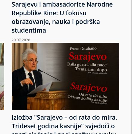
Sarajevu i ambasadorice Narodne
Republike Kine: U fokusu
obrazovanje, nauka i podrška
studentima
29.07.2026.
Izložba "Sarajevo – od rata do mira.
u
Trideset godina kasnije" svjedoči o