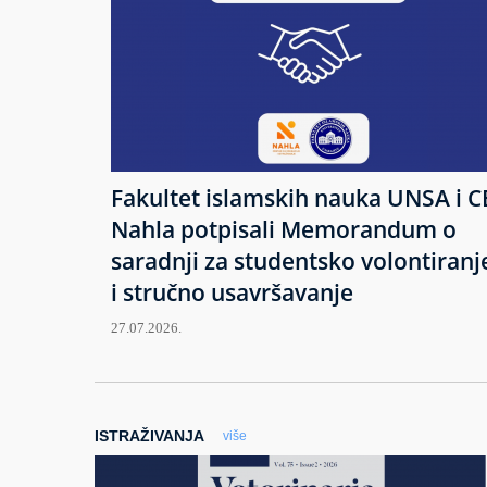
Fakultet islamskih nauka UNSA i C
Nahla potpisali Memorandum o
saradnji za studentsko volontiranj
i stručno usavršavanje
27.07.2026.
ISTRAŽIVANJA
više