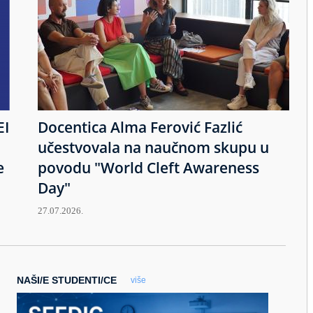
EI
Docentica Alma Ferović Fazlić
učestvovala na naučnom skupu u
e
povodu "World Cleft Awareness
Day"
27.07.2026.
NAŠI/E STUDENTI/CE
više