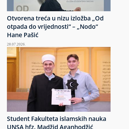
Otvorena treća u nizu izložba „Od
otpada do vrijednosti“ – „Nodo“
Hane Pašić
28.07.2026.
Student Fakulteta islamskih nauka
UNSA hfz. Madžid Aganhodžić