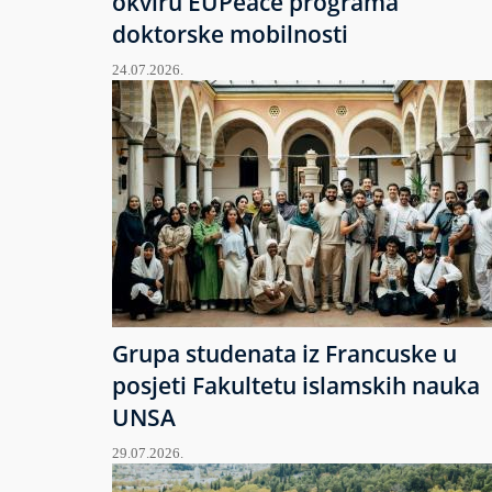
okviru EUPeace programa
doktorske mobilnosti
24.07.2026.
Grupa studenata iz Francuske u
posjeti Fakultetu islamskih nauka
UNSA
29.07.2026.