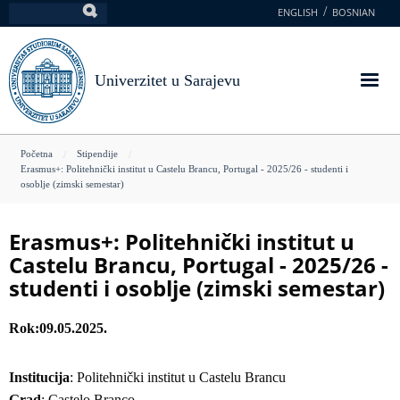
Skoči
ENGLISH
BOSNIAN
Pretraga
na
glavni
sadržaj
Univerzitet u Sarajevu
You
Početna
Stipendije
Erasmus+: Politehnički institut u Castelu Brancu, Portugal - 2025/26 - studenti i
are
osoblje (zimski semestar)
here
Erasmus+: Politehnički institut u
Castelu Brancu, Portugal - 2025/26 -
studenti i osoblje (zimski semestar)
Rok
09.05.2025.
Institucija
: Politehnički institut u Castelu Brancu
Grad
: Castelo Branco