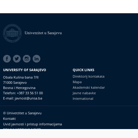
Univerzitet u Sarajevu
SOCIAL
LINKS
UNIVERSITY OF SARAJEVO
QUICK LINKS
Direktorij kontakata
Obala Kulina bana 7/II
Mapa
71000 Sarajevo
Akademski kalendar
Bosna i Hercegovina
Telefon: +387 33 56 51 00
Javne nabavke
E-mail: javnost@unsa.ba
International
© Univerzitet u Sarajevu
Footer
Kontakt
meni
Uvid javnosti i pristup informacijama
PRIJAVI NEPRAVILNOSTI
RSS