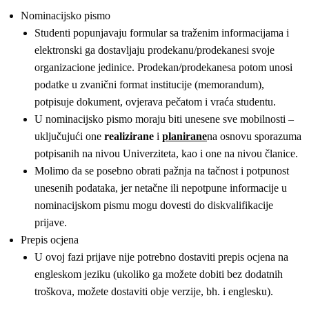
Nominacijsko pismo
Studenti popunjavaju formular sa traženim informacijama i
elektronski ga dostavljaju prodekanu/prodekanesi svoje
organizacione jedinice. Prodekan/prodekanesa potom unosi
podatke u zvanični format institucije (memorandum),
potpisuje dokument, ovjerava pečatom i vraća studentu.
U nominacijsko pismo moraju biti unesene sve mobilnosti –
uključujući one
realizirane
i
planirane
na osnovu sporazuma
potpisanih na nivou Univerziteta, kao i one na nivou članice.
Molimo da se posebno obrati pažnja na tačnost i potpunost
unesenih podataka, jer netačne ili nepotpune informacije u
nominacijskom pismu mogu dovesti do diskvalifikacije
prijave.
Prepis ocjena
U ovoj fazi prijave nije potrebno dostaviti prepis ocjena na
engleskom jeziku (ukoliko ga možete dobiti bez dodatnih
troškova, možete dostaviti obje verzije, bh. i englesku).