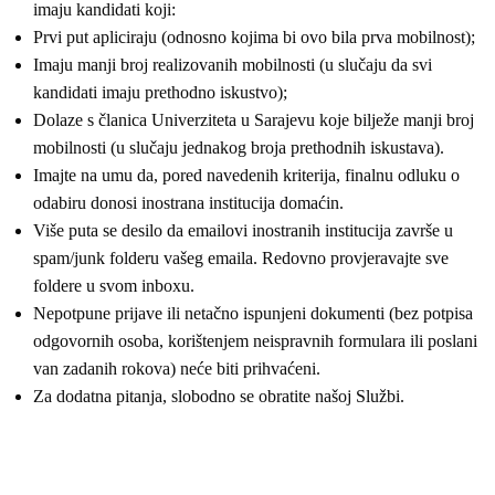
imaju kandidati koji:
Prvi put apliciraju (odnosno kojima bi ovo bila prva mobilnost);
Imaju manji broj realizovanih mobilnosti (u slučaju da svi
kandidati imaju prethodno iskustvo);
Dolaze s članica Univerziteta u Sarajevu koje bilježe manji broj
mobilnosti (u slučaju jednakog broja prethodnih iskustava).
Imajte na umu da, pored navedenih kriterija, finalnu odluku o
odabiru donosi inostrana institucija domaćin.
Više puta se desilo da emailovi inostranih institucija završe u
spam/junk folderu vašeg emaila. Redovno provjeravajte sve
foldere u svom inboxu.
Nepotpune prijave ili netačno ispunjeni dokumenti (bez potpisa
odgovornih osoba, korištenjem neispravnih formulara ili poslani
van zadanih rokova) neće biti prihvaćeni.
Za dodatna pitanja, slobodno se obratite našoj Službi.