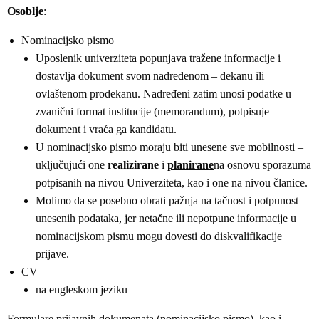
Osoblje
:
Nominacijsko pismo
Uposlenik univerziteta popunjava tražene informacije i
dostavlja dokument svom nadređenom – dekanu ili
ovlaštenom prodekanu. Nadređeni zatim unosi podatke u
zvanični format institucije (memorandum), potpisuje
dokument i vraća ga kandidatu.
U nominacijsko pismo moraju biti unesene sve mobilnosti –
uključujući one
realizirane
i
planirane
na osnovu sporazuma
potpisanih na nivou Univerziteta, kao i one na nivou članice.
Molimo da se posebno obrati pažnja na tačnost i potpunost
unesenih podataka, jer netačne ili nepotpune informacije u
nominacijskom pismu mogu dovesti do diskvalifikacije
prijave.
CV
na engleskom jeziku
Formulare prijavnih dokumenata (nominacijsko pismo), kao i