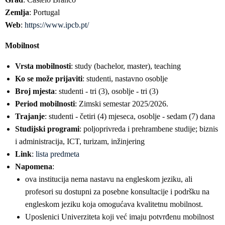
Zemlja
: Portugal
Web
:
https://www.ipcb.pt/
Mobilnost
Vrsta mobilnosti
: study (bachelor, master), teaching
Ko se može prijaviti
: studenti, nastavno osoblje
Broj mjesta
: studenti - tri (3), osoblje - tri (3)
Period mobilnosti
: Zimski semestar 2025/2026.
Trajanje
: studenti - četiri (4) mjeseca, osoblje - sedam (7) dana
Studijski programi
: poljoprivreda i prehrambene studije; biznis
i administracija, ICT, turizam, inžinjering
Link
:
lista predmeta
Napomena
:
ova institucija nema nastavu na engleskom jeziku, ali
profesori su dostupni za posebne konsultacije i podršku na
engleskom jeziku koja omogućava kvalitetnu mobilnost.
Uposlenici Univerziteta koji već imaju potvrđenu mobilnost