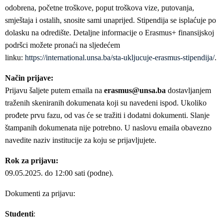
odobrena, početne troškove, poput troškova vize, putovanja,
smještaja i ostalih, snosite sami unaprijed. Stipendija se isplaćuje po
dolasku na odredište. Detaljne informacije o Erasmus+ finansijskoj
podršci možete pronaći na sljedećem
linku:
https://international.unsa.ba/sta-ukljucuje-erasmus-stipendija/
.
Način prijave:
Prijavu šaljete putem emaila na
erasmus@unsa.ba
dostavljanjem
traženih skeniranih dokumenata koji su navedeni ispod. Ukoliko
prođete prvu fazu, od vas će se tražiti i dodatni dokumenti. Slanje
štampanih dokumenata nije potrebno. U naslovu emaila obavezno
navedite naziv institucije za koju se prijavljujete.
Rok za prijavu:
09.05.2025. do 12:00 sati (podne).
Dokumenti za prijavu:
Studenti
: