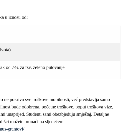
ka u iznosu od:
ivota)
ak od 74€ za tzv. zeleno putovanje
no ne pokriva sve troškove mobilnosti, već predstavlja samo
ilnost bude odobrena, početne troškove, poput troškova vize,
 sami unaprijed. Studenti sami obezbjeđuju smještaj. Detaljne
odršci možete pronaći na sljedećem
smus-grantovi/