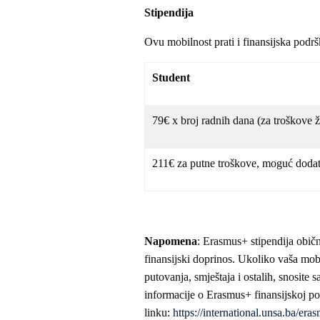
Stipendija
Ovu mobilnost prati i finansijska podrš
Student
79€ x broj radnih dana (za troškove ž
211€ za putne troškove, moguć dodat
Napomena
: Erasmus+ stipendija obič
finansijski doprinos. Ukoliko vaša mob
putovanja, smještaja i ostalih, snosite
informacije o Erasmus+ finansijskoj p
linku:
https://international.unsa.ba/era