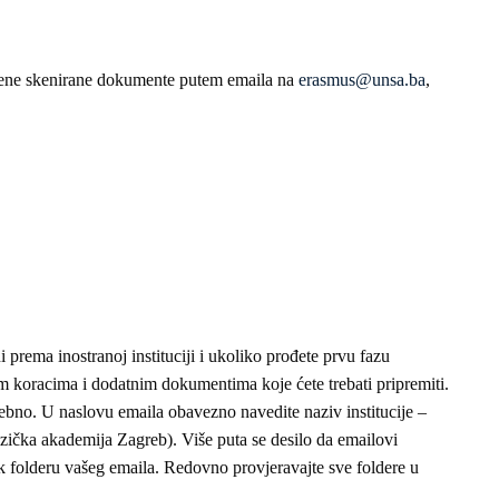
tražene skenirane dokumente putem emaila na
erasmus@unsa.ba
,
rema inostranoj instituciji i ukoliko prođete prvu fazu
jim koracima i dodatnim dokumentima koje ćete trebati pripremiti.
ebno. U naslovu emaila obavezno navedite naziv institucije –
uzička akademija Zagreb). Više puta se desilo da emailovi
nk folderu vašeg emaila. Redovno provjeravajte sve foldere u