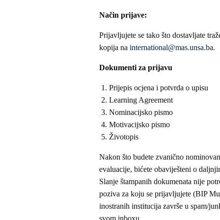
Način prijave:
Prijavljujete se tako što dostavljate 
kopija na
international@mas.unsa.ba
.
Dokumenti za prijavu
Prijepis ocjena i potvrda o upisu
Learning Agreement
Nominacijsko pismo
Motivacijsko pismo
Životopis
Nakon što budete zvanično nominovani p
evaluacije, bićete obaviješteni o daljn
Slanje štampanih dokumenata nije potr
poziva za koju se prijavljujete (BIP M
inostranih institucija završe u spam/ju
svom inboxu.