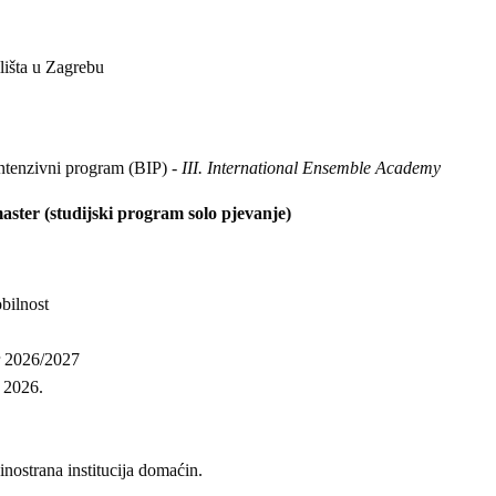
lišta u Zagrebu
tenzivni program (BIP) -
I
II. International Ensemble Academy
aster
(studijski program solo pjevanje)
obilnost
ar 2026/2027
. 2026.
inostrana institucija domaćin.