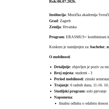
Rok
06.07.2026.
Institucija
: Muzička akademija Sveuči
Grad
: Zagreb
Zemlja
: Hrvatska
Program
: ERASMUS+ kombinirani in
Konkurs je namijenjen za:
bachelor
,
m
O mobilnosti
Detaljnije
: objavljen je poziv za m
Broj mjesta
: studenti - 3
Period mobilnosti
: zimski semest
Trajanje
: 6 radnih dana, 11-16. 10
Studijski program:
solo pjevanje
Napomena
:
finalnu odluku o odabiru donosi 