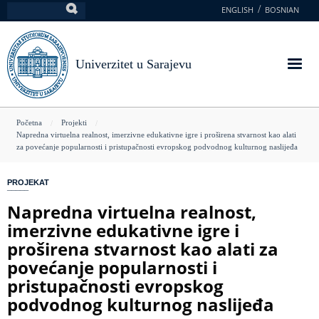
Skoči
ENGLISH
BOSNIAN
Pretraga
na
glavni
sadržaj
Univerzitet u Sarajevu
You
Početna
Projekti
Napredna virtuelna realnost, imerzivne edukativne igre i proširena stvarnost kao alati
are
za povećanje popularnosti i pristupačnosti evropskog podvodnog kulturnog naslijeđa
here
PROJEKAT
Napredna virtuelna realnost,
imerzivne edukativne igre i
proširena stvarnost kao alati za
povećanje popularnosti i
pristupačnosti evropskog
podvodnog kulturnog naslijeđa