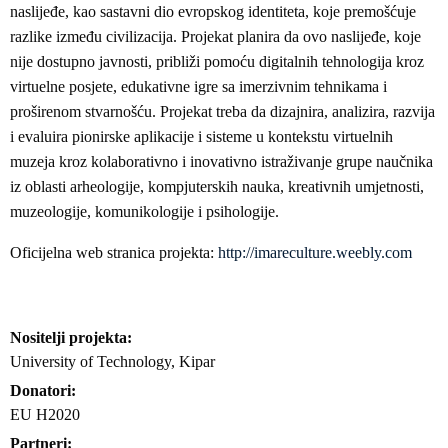
naslijeđe, kao sastavni dio evropskog identiteta, koje premošćuje
razlike između civilizacija. Projekat planira da ovo naslijeđe, koje
nije dostupno javnosti, približi pomoću digitalnih tehnologija kroz
virtuelne posjete, edukativne igre sa imerzivnim tehnikama i
proširenom stvarnošću. Projekat treba da dizajnira, analizira, razvija
i evaluira pionirske aplikacije i sisteme u kontekstu virtuelnih
muzeja kroz kolaborativno i inovativno istraživanje grupe naučnika
iz oblasti arheologije, kompjuterskih nauka, kreativnih umjetnosti,
muzeologije, komunikologije i psihologije.
Oficijelna web stranica projekta:
http://imareculture.weebly.com
Nositelji projekta
University of Technology, Kipar
Donatori
EU H2020
Partneri