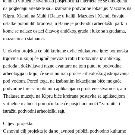
tehnika virtuelne stvarnosti posjetiocima interneta će se omogućiti
da pogledaju artefakte sa 3 izabrane podvodne lokacije: Mazotos na
Kipru, Xlendi na Malti i Baiae u Italiji. Mazotos i Xlendi čuvaju
ostatke potonulih brodova, a Baiae je podvodni arheološki park u
kome se nalaze ostaci čitavog antičkog grada i luke sa zgradama,
mozaicima i statuama.
U okviru projekta će biti kreirane dvije edukativne igre: pomorska
trgovina u kojoj će igrač prevoziti robu brodovima iz antičkog
perioda i doživljavati razne avanture na tom putu, te podvodna
arheologija u kojoj će se simulirati proces arheološkog iskopavanja
pod vodom. Pored toga, na izabranim lokacijama biće moguće
podvodne ture sa mobilnim aplikacijama proširene stvarnosti, a u
Thalassa muzeju na Kipru biće kreirana postavka sa aplikacijom
virtuelne realnosti pomoću koje će posjetioci moći "zaroniti" i
istražiti podvodni arheološki sajt.
Ciljevi projekta:
Osnovni cilj projekta je da se javnosti približi podvodno kulturno