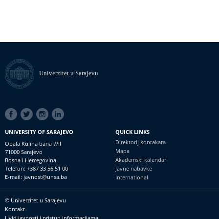
Univerzitet u Sarajevu
SOCIAL
LINKS
UNIVERSITY OF SARAJEVO
QUICK LINKS
Direktorij kontakata
Obala Kulina bana 7/II
Mapa
71000 Sarajevo
Akademski kalendar
Bosna i Hercegovina
Telefon: +387 33 56 51 00
Javne nabavke
E-mail: javnost@unsa.ba
International
© Univerzitet u Sarajevu
Footer
Kontakt
meni
Uvid javnosti i pristup informacijama