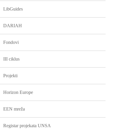
LibGuides
DARIAH
Fondovi
III ciklus
Projekti
Horizon Europe
EEN mreža
Registar projekata UNSA