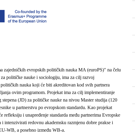
a zajedničkih evropskih političkih nauka MA (euroPS)" na čelu
a političke nauke i sociologiju, ima za cilj razvoj
političkih nauka koji će biti akreditovan kod svih partnera
avljanja ovim programom. Projekat ima za cilj implementiranje
g stepena (JD) za političke nauke na nivou Master studija (120
snike u partnerstvu po evropskom standardu. Kao projekat
 će refleksiju i unapređenje standarda među partnerima Evropske
 i intenzivirati redovnu akademsku razmjenu dobre prakse i
a EU-WB, a posebno između WB-a.