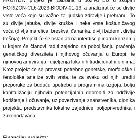
FRUITDIV projekt je izabrana u pozivu EU u skupini
HORIZON-CL6-2023-BIODIV-01-13, a analizirat će se divlje
vrste voća koje su važne za ljudsko zdravlje i prehranu. To
su divlje jabuke, divlje kruške i neke vrste koštuničavog
voća (divlja marelica, breskva, đanarika, divlji badem , divlja
trešnja). Projekt će se oslanjati na interdisciplinarni konzorcij
u kojem će članovi raditi zajedno na poboljšanju praćenja
genetičkog diverziteta i njihovog očuvanja u Europi, te
njihovog arhiviranja i dijeljenja lokalnih tradicionalni o njima.
Kroz projekt će se provesti potrebne genetske, morfološke i
fenološke analize svih vrsta, te za svaku od njih uraditi
preporuke za buduću upotrebu u programima uzgoja, bolju
kapitalizaciju njihovih potencijalnih dobrobiti za održivije
korištenje i očuvanje, uz povezivanje znanstvenika, dionika
projekta, predstavnika lokalne zajednice, poljoprivrednika i
zakonodavaca.
Financijer projekta: