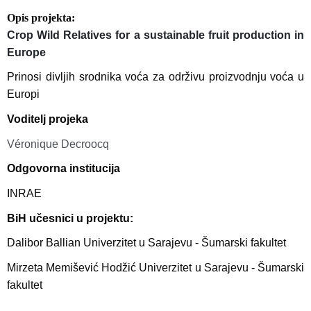
Opis projekta
Crop Wild Relatives for a sustainable fruit production in
Europe
Prinosi divljih srodnika voća za održivu proizvodnju voća u
Europi
Voditelj projeka
Véronique Decroocq
Odgovorna institucija
INRAE
BiH učesnici u projektu:
Dalibor Ballian Univerzitet u Sarajevu - Šumarski fakultet
Mirzeta Memišević Hodžić Univerzitet u Sarajevu - Šumarski
fakultet