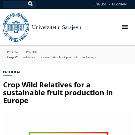
Skoči
ENGLISH
BOSNIAN
Pretraga
na
glavni
sadržaj
Univerzitet u Sarajevu
You
Početna
Projekti
Crop Wild Relatives for a sustainable fruit production in Europe
are
here
PROJEKAT
Crop Wild Relatives for a
sustainable fruit production in
Europe