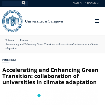
Skoči
ENGLISH
BOSNIAN
Pretraga
na
glavni
sadržaj
Univerzitet u Sarajevu
You
Početna
Projekti
Accelerating and Enhancing Green Transition: collaboration of universities in climate
are
adaptation
here
PROJEKAT
Accelerating and Enhancing Green
Transition: collaboration of
universities in climate adaptation