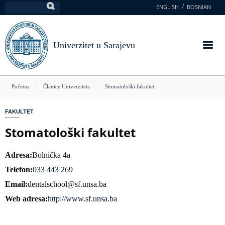
Skoči
ENGLISH
BOSNIAN
Pretraga
na
glavni
sadržaj
Univerzitet u Sarajevu
You
Početna
Članice Univerziteta
Stomatološki fakultet
are
FAKULTET
here
Stomatološki fakultet
Adresa
Bolnička 4a
Telefon
033 443 269
Email
dentalschool@sf.unsa.ba
Web adresa
http://www.sf.unsa.ba