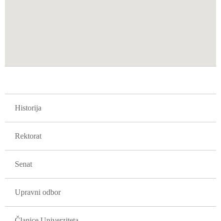
GLAVNA NAVIGACIJA FAKULTETI
Historija
Rektorat
Senat
Upravni odbor
Članice Univerziteta