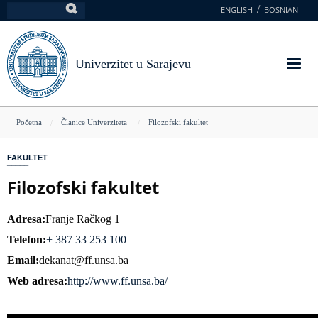
Skoči
ENGLISH
BOSNIAN
Pretraga
na
glavni
sadržaj
Univerzitet u Sarajevu
You
Početna
Članice Univerziteta
Filozofski fakultet
are
FAKULTET
here
Filozofski fakultet
Adresa
Franje Račkog 1
Telefon
+ 387 33 253 100
Email
dekanat@ff.unsa.ba
Web adresa
http://www.ff.unsa.ba/