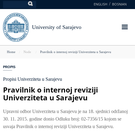
Skip
ENGLISH
BOSNIAN
Search
to
main
content
University of Sarajevo
You
Home
Node
Pravilnik o internoj reviziji Univerziteta u Sarajevu
are
PROPIS
here
Propisi Univerziteta u Sarajevu
Pravilnik o internoj reviziji
Univerziteta u Sarajevu
Upravni odbor Univerziteta u Sarajevu je na 18. sjednici održanoj
30. 11. 2015. godine donio Odluku broj: 02-7356/15 kojom se
usvaja Pravilnik o internoj reviziji Univerziteta u Sarajevu.