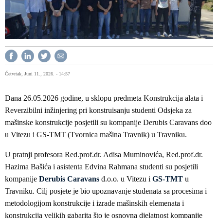
Četvrtak, Juni 11., 2026. - 14:57
Dana 26.05.2026 godine, u sklopu predmeta Konstrukcija alata i
Reverzibilni inžinjering pri konstruisanju studenti Odsjeka za
mašinske konstrukcije posjetili su kompanije Derubis Caravans doo
u Vitezu i GS-TMT (Tvornica mašina Travnik) u Travniku.
U pratnji profesora Red.prof.dr. Adisa Muminovića, Red.prof.dr.
Hazima Bašića i asistenta Edvina Rahmana studenti su posjetili
kompanije
Derubis Caravans
d.o.o. u Vitezu i
GS-TMT
u
Travniku. Cilj posjete je bio upoznavanje studenata sa procesima i
metodologijom konstrukcije i izrade mašinskih elemenata i
konstrukcija velikih gabarita što je osnovna djelatnost kompanije