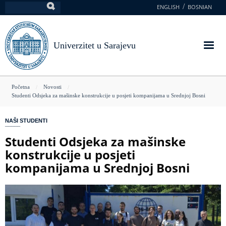
Skoči
ENGLISH
BOSNIAN
Pretraga
na
glavni
sadržaj
Univerzitet u Sarajevu
You
Početna
Novosti
Studenti Odsjeka za mašinske konstrukcije u posjeti kompanijama u Srednjoj Bosni
are
here
NAŠI STUDENTI
Studenti Odsjeka za mašinske
konstrukcije u posjeti
kompanijama u Srednjoj Bosni