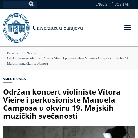
Skoči
ENGLISH
BOSNIAN
Pretraga
na
glavni
sadržaj
Univerzitet u Sarajevu
You
Početna
Novosti
Održan koncert violiniste Vítora Vieire i perkusioniste Manuela Camposa u okviru 19.
are
Majskih muzičkih svečanosti
here
VIJESTI UNSA
Održan koncert violiniste Vítora
Vieire i perkusioniste Manuela
Camposa u okviru 19. Majskih
muzičkih svečanosti