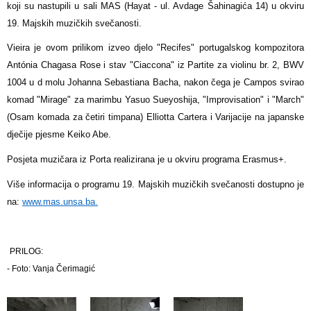
koji su nastupili u sali MAS (Hayat - ul. Avdage Šahinagića 14) u okviru
19. Majskih muzičkih svečanosti.
Vieira je ovom prilikom izveo djelo "Recifes" portugalskog kompozitora
Antónia Chagasa Rose i stav "Ciaccona" iz Partite za violinu br. 2, BWV
1004 u d molu Johanna Sebastiana Bacha, nakon čega je Campos svirao
komad "Mirage" za marimbu Yasuo Sueyoshija, "Improvisation" i "March"
(Osam komada za četiri timpana) Elliotta Cartera i Varijacije na japanske
dječije pjesme Keiko Abe.
Posjeta muzičara iz Porta realizirana je u okviru programa Erasmus+.
Više informacija o programu 19. Majskih muzičkih svečanosti dostupno je
na:
www.mas.unsa.ba.
PRILOG:
- Foto: Vanja Čerimagić