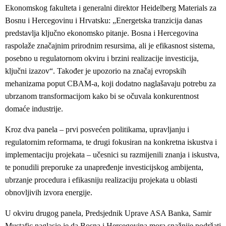
Ekonomskog fakulteta i generalni direktor Heidelberg Materials za
Bosnu i Hercegovinu i Hrvatsku: „Energetska tranzicija danas
predstavlja ključno ekonomsko pitanje. Bosna i Hercegovina
raspolaže značajnim prirodnim resursima, ali je efikasnost sistema,
posebno u regulatornom okviru i brzini realizacije investicija,
ključni izazov“. Također je upozorio na značaj evropskih
mehanizama poput CBAM-a, koji dodatno naglašavaju potrebu za
ubrzanom transformacijom kako bi se očuvala konkurentnost
domaće industrije.
Kroz dva panela – prvi posvećen politikama, upravljanju i
regulatornim reformama, te drugi fokusiran na konkretna iskustva i
implementaciju projekata – učesnici su razmijenili znanja i iskustva,
te ponudili preporuke za unapređenje investicijskog ambijenta,
ubrzanje procedura i efikasniju realizaciju projekata u oblasti
obnovljivih izvora energije.
U okviru drugog panela, Predsjednik Uprave ASA Banka, Samir
Mustafic naglasio je da Bosna i Hercegovina mora snažnije podržati