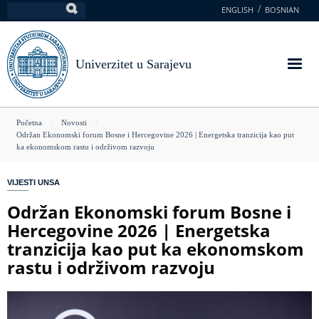
Skoči
ENGLISH
BOSNIAN
Pretraga
na
glavni
sadržaj
Univerzitet u Sarajevu
You
Početna
Novosti
Održan Ekonomski forum Bosne i Hercegovine 2026 | Energetska tranzicija kao put
are
ka ekonomskom rastu i održivom razvoju
here
VIJESTI UNSA
Održan Ekonomski forum Bosne i
Hercegovine 2026 | Energetska
tranzicija kao put ka ekonomskom
rastu i održivom razvoju