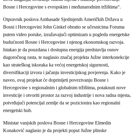
Bosne i Hercegovine s evropskim i međunarodnim tržištima“.
Otpravnik poslova Ambasade Sjedinjenih Američkih Država u
Bosni i Hercegovini John Ginkel obratio se učesnicima Foruma
putem video poruke, izražavajući optimizam u pogledu energetske
budućnosti Bosne i Hercegovine i njenog ekonomskog razvoja.
Istakao je da pouzdana i dostupna energija predstavlja osnov
dugoročnog rasta, te naglasio značaj projekta Južne interkonekcije
kao strateškog iskoraka ka većoj energetskoj sigurnosti,
diversifikaciji izvora i jačanju investicijskog povjerenja. Kako je
naveo, ovaj projekat će doprinijeti povezivanju Bosne i
Hercegovine s regionalnim i globalnim tržištima, potaknuti nove
investicije i otvoriti prostor za razvoj industrije i nova radna mjesta,
potvrđujući potencijal zemlje da se pozicionira kao regionalni
energetski hub.
Ministar vanjskih poslova Bosne i Hercegovine Elmedin
Konaković naglasio je da projekti poput Južne plinske