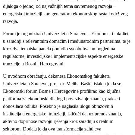
dijaloga o jednoj od najvažnijih tema savremenog razvoja –
energetskoj tranziciji kao generatoru ekonomskog rasta i održivog
razvoja.
Forum je organizirao Univerzitet u Sarajevu – Ekonomski fakultet,
u saradnji s relevantnim domaćim i međunarodnim partnerima, te je
kroz dva tematska panela ponudio sveobuhvatan pogled na
regulatorne, investicijske i implementacijske aspekte energetske
tranzicije u Bosni i Hercegovini.
U uvodnom obraćanju, dekanesa Ekonomskog fakulteta
Univerziteta u Sarajevu, prof. dr. Meliha Bašić, istakla je da se
Ekonomski forum Bosne i Hercegovine profilirao kao ključna
platforma za ekonomski dijalog i povezivanje znanja, prakse i
donosilaca odluka. Posebno je naglasila ulogu obrazovnih
institucija u energetskoj tranziciji, ističući da, uz prenos znanja,
aktivno doprinose razvoju rješenja kroz saradnju s realnim
sektorom. Dodala je da ova transformacija zahtijeva