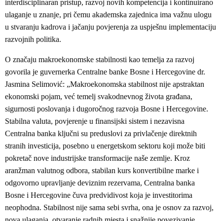
interdisciplinaran pristup, razvoj novih kompetencija i kontinuirano
ulaganje u znanje, pri čemu akademska zajednica ima važnu ulogu
u stvaranju kadrova i jačanju povjerenja za uspješnu implementaciju
razvojnih politika.
O značaju makroekonomske stabilnosti kao temelja za razvoj
govorila je guvernerka Centralne banke Bosne i Hercegovine dr.
Jasmina Selimović: „Makroekonomska stabilnost nije apstraktan
ekonomski pojam, već temelj svakodnevnog života građana,
sigurnosti poslovanja i dugoročnog razvoja Bosne i Hercegovine.
Stabilna valuta, povjerenje u finansijski sistem i nezavisna
Centralna banka ključni su preduslovi za privlačenje direktnih
stranih investicija, posebno u energetskom sektoru koji može biti
pokretač nove industrijske transformacije naše zemlje. Kroz
aranžman valutnog odbora, stabilan kurs konvertibilne marke i
odgovorno upravljanje deviznim rezervama, Centralna banka
Bosne i Hercegovine čuva predvidivost koja je investitorima
neophodna. Stabilnost nije sama sebi svrha, ona je osnov za razvoj,
nova ulaganja, otvaranje radnih mjesta i snažnije povezivanje