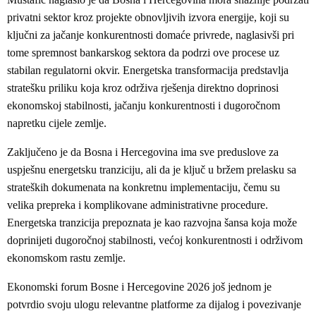
privatni sektor kroz projekte obnovljivih izvora energije, koji su
ključni za jačanje konkurentnosti domaće privrede, naglasivši pri
tome spremnost bankarskog sektora da podrzi ove procese uz
stabilan regulatorni okvir. Energetska transformacija predstavlja
stratešku priliku koja kroz održiva rješenja direktno doprinosi
ekonomskoj stabilnosti, jačanju konkurentnosti i dugoročnom
napretku cijele zemlje.
Zaključeno je da Bosna i Hercegovina ima sve preduslove za
uspješnu energetsku tranziciju, ali da je ključ u bržem prelasku sa
strateških dokumenata na konkretnu implementaciju, čemu su
velika prepreka i komplikovane administrativne procedure.
Energetska tranzicija prepoznata je kao razvojna šansa koja može
doprinijeti dugoročnoj stabilnosti, većoj konkurentnosti i održivom
ekonomskom rastu zemlje.
Ekonomski forum Bosne i Hercegovine 2026 još jednom je
potvrdio svoju ulogu relevantne platforme za dijalog i povezivanje