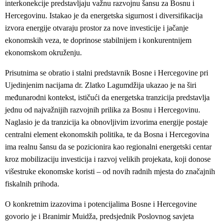
interkonekcije predstavljaju važnu razvojnu šansu za Bosnu i
Hercegovinu. Istakao je da energetska sigurnost i diversifikacija
izvora energije otvaraju prostor za nove investicije i jačanje
ekonomskih veza, te doprinose stabilnijem i konkurentnijem
ekonomskom okruženju.
Prisutnima se obratio i stalni predstavnik Bosne i Hercegovine pri
Ujedinjenim nacijama dr. Zlatko Lagumdžija ukazao je na širi
međunarodni kontekst, ističući da energetska tranzicija predstavlja
jednu od najvažnijih razvojnih prilika za Bosnu i Hercegovinu.
Naglasio je da tranzicija ka obnovljivim izvorima energije postaje
centralni element ekonomskih politika, te da Bosna i Hercegovina
ima realnu šansu da se pozicionira kao regionalni energetski centar
kroz mobilizaciju investicija i razvoj velikih projekata, koji donose
višestruke ekonomske koristi – od novih radnih mjesta do značajnih
fiskalnih prihoda.
O konkretnim izazovima i potencijalima Bosne i Hercegovine
govorio je i Branimir Muidža, predsjednik Poslovnog savjeta