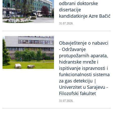
odbrani doktorske
disertacije
kandidatkinje Azre Bačić
31.07.2026.
Obavještenje o nabavci
- Održavanje
protupožarnih aparata,
hidrantske mreže i
ispitivanje ispravnosti i
funkcionalnosti sistema
za gas detekciju |
Univerzitet u Sarajevu -
Filozofski fakultet
31.07.2026.