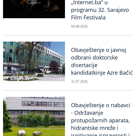
„Internet.ba“ u
programu 32. Sarajevo
Film Festivala
04.08.2026.
Obavještenje o javnoj
odbrani doktorske
disertacije
kandidatkinje Azre Bačić
31.07.2026.
Obavještenje o nabavci
- Održavanje
protupožarnih aparata,
hidrantske mreže i
ispitivanje ispravnosti i