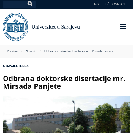
Skoči
ENGLISH
BOSNIAN
Pretraga
na
glavni
sadržaj
Univerzitet u Sarajevu
You
Početna
Novosti
Odbrana doktorske disertacije mr. Mirsada Panjete
are
OBAVJEŠTENJA
here
Odbrana doktorske disertacije mr.
Mirsada Panjete