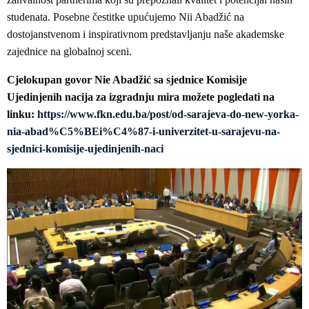
studenata. Posebne čestitke upućujemo Nii Abadžić na
dostojanstvenom i inspirativnom predstavljanju naše akademske
zajednice na globalnoj sceni.
Cjelokupan govor Nie Abadžić sa sjednice Komisije
Ujedinjenih nacija za izgradnju mira možete pogledati na
linku:
https://www.fkn.edu.ba/post/od-sarajeva-do-new-yorka-
nia-abad%C5%BEi%C4%87-i-univerzitet-u-sarajevu-na-
sjednici-komisije-ujedinjenih-naci