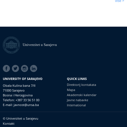
više >
Univerzitet u Sarajevu
SOCIAL
LINKS
UNIVERSITY OF SARAJEVO
QUICK LINKS
Direktorij kontakata
Obala Kulina bana 7/II
Mapa
71000 Sarajevo
Akademski kalendar
Bosna i Hercegovina
Telefon: +387 33 56 51 00
Javne nabavke
E-mail: javnost@unsa.ba
International
© Univerzitet u Sarajevu
Footer
Kontakt