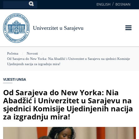
Skoči
ENGLISH
BOSNIAN
Pretraga
na
glavni
sadržaj
Univerzitet u Sarajevu
You
Početna
Novosti
Od Sarajeva do New Yorka: Nia Abadžić i Univerzitet u Sarajevu na sjednici Komisije
are
Ujedinjenih nacija za izgradnju mira!
here
VIJESTI UNSA
Od Sarajeva do New Yorka: Nia
Abadžić i Univerzitet u Sarajevu na
sjednici Komisije Ujedinjenih nacija
za izgradnju mira!