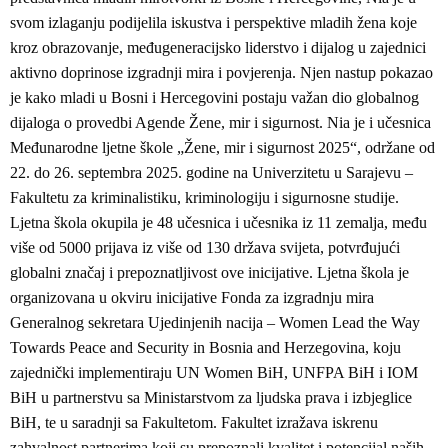
svom izlaganju podijelila iskustva i perspektive mladih žena koje
kroz obrazovanje, međugeneracijsko liderstvo i dijalog u zajednici
aktivno doprinose izgradnji mira i povjerenja. Njen nastup pokazao
je kako mladi u Bosni i Hercegovini postaju važan dio globalnog
dijaloga o provedbi Agende Žene, mir i sigurnost. Nia je i učesnica
Međunarodne ljetne škole „Žene, mir i sigurnost 2025“, održane od
22. do 26. septembra 2025. godine na Univerzitetu u Sarajevu –
Fakultetu za kriminalistiku, kriminologiju i sigurnosne studije.
Ljetna škola okupila je 48 učesnica i učesnika iz 11 zemalja, među
više od 5000 prijava iz više od 130 država svijeta, potvrđujući
globalni značaj i prepoznatljivost ove inicijative. Ljetna škola je
organizovana u okviru inicijative Fonda za izgradnju mira
Generalnog sekretara Ujedinjenih nacija – Women Lead the Way
Towards Peace and Security in Bosnia and Herzegovina, koju
zajednički implementiraju UN Women BiH, UNFPA BiH i IOM
BiH u partnerstvu sa Ministarstvom za ljudska prava i izbjeglice
BiH, te u saradnji sa Fakultetom. Fakultet izražava iskrenu
zahvalnost partnerima koji su prepoznali kvalitet i potencijal naših