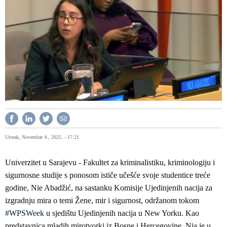
Utorak, Novembar 4., 2025. - 17:21
Univerzitet u Sarajevu - Fakultet za kriminalistiku, kriminologiju i
sigurnosne studije s ponosom ističe učešće svoje studentice treće
godine, Nie Abadžić, na sastanku Komisije Ujedinjenih nacija za
izgradnju mira o temi Žene, mir i sigurnost, održanom tokom
#WPSWeek
u sjedištu Ujedinjenih nacija u New Yorku. Kao
predstavnica mladih mirotvorki iz Bosne i Hercegovine, Nia je u