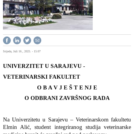
Srijeda, Juli 16., 2025. - 15:07
UNIVERZITET U SARAJEVU -
VETERINARSKI FAKULTET
O B A V J E Š T E NJ E
O ODBRANI ZAVRŠNOG RADA
Na Univerzitetu u Sarajevu – Veterinarskom fakultetu
Elmin Alić
, student integriranog studija veterinarske