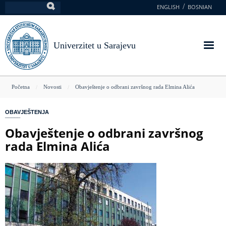
Skoči
ENGLISH
BOSNIAN
Pretraga
na
glavni
sadržaj
Univerzitet u Sarajevu
You
Početna
Novosti
Obavještenje o odbrani završnog rada Elmina Alića
are
OBAVJEŠTENJA
here
Obavještenje o odbrani završnog
rada Elmina Alića