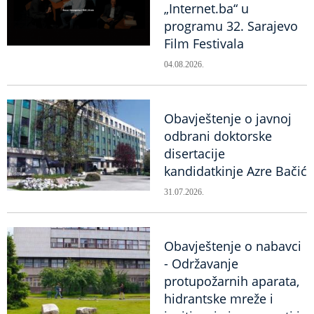
„Internet.ba“ u
programu 32. Sarajevo
Film Festivala
04.08.2026.
Obavještenje o javnoj
odbrani doktorske
disertacije
kandidatkinje Azre Bačić
31.07.2026.
Obavještenje o nabavci
- Održavanje
protupožarnih aparata,
hidrantske mreže i