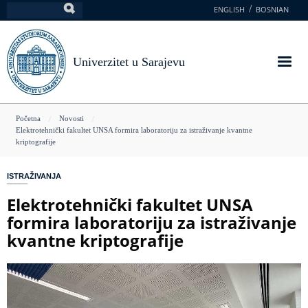
Skoči
ENGLISH
BOSNIAN
Pretraga
na
glavni
sadržaj
Univerzitet u Sarajevu
You
Početna
Novosti
Elektrotehnički fakultet UNSA formira laboratoriju za istraživanje kvantne
are
kriptografije
here
ISTRAŽIVANJA
Elektrotehnički fakultet UNSA
formira laboratoriju za istraživanje
kvantne kriptografije