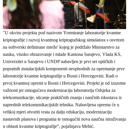
"U okviru projekta pod nazivom 'Formiranje laboratorije kvantne
kriptografije i razvoj kvantnog kriptografskog simulatora s osvrtom
na softverski definirane mreže' kojeg je podržalo Ministarstvo za
nauku, visoko obrazovanje i mlade Kantona Sarajevo, Vlada KS,
Univerzitet u Sarajevu i UNDP nabavljen je prvi set optičkih i
popratnih instalacijskih komponenti neophodnih za opremanje prve
laboratorije kvantne kriptografije u Bosni i Hercegovini. Radi o
prvoj kvantnoj opremi u Bosni i Hercegovini. Projekt je od izuzetne
važnosti jer omogućava modernizaciju laboratorija Odsjeka za
telekomunikacije, sticanje praktičnih znanja i naučnih iskustava iz
naprednih telekomunikacijskih tehnika. Nabavljena oprema će u
velikoj mjeri otvoriti vrata za dalju edukaciju, modernizaciju
nastavnih planova i programa te omogućiti nova naučna istraživanja
u oblasti kvantne kriptografije”, pojašnjava Mehić.