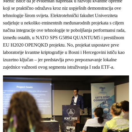
Mehić ističe da je evidentan napredak u razvoju kvantne opreme
koji se praktično odražava kroz niz uspješnih demonstracija ove
tehnologije širom svijeta. Elektrotehnički fakultet Univerziteta
sudjeluje u nekoliko eminentnih međunarodnih projekata s ciljem
načina integracije ove tehnologije te poboljšanja performansi rada,
između ostalih, u NATO SPS G5894 QUANTUM5 i prestižnom
EU H2020 OPENQKD projektu. No, projekat uspostave prve
laboratorije kvantne kriptografije u Bosni i Hercegovini ističu kao
izuzetno ključan – jer predstavlja prvo prepoznavanje lokalne
zajednice važnosti ovog segmenta istraživanja I rada ETF-a.