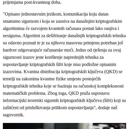
prijetnjama post-kvantnog doba.
"Opisano jednostavnim jezikom, komunikacija koju danas
smatramo sigurnom i koja se zasniva na današnjim kriptografskim
algoritmima će razvojem kvantnih računara postati lako ranjiva i
nesigurna. Algoritmi za dešifriranje današnjih kriptografskih tehnika
su odavno poznati te je za njihovu masovnu primjenu potreban još
hardver odgovarajuće računarske moći. Jedno od rješenja za ovaj
sigurnosni izazov jeste korištenje naprednijih tehnika za
uspostavljanje kriptografskih šifri koje nisu podložne opisanim
izazovima. Kvantna distribucija kriptografskih ključeva (QKD) se
temelji na zakonima kvantne fizike umjesto postojećih
kriptografskih tehnika koje se baziraju na računskoj kompleksnosti
matematičkih problema. Zbog toga, QKD pruža uspostavu
informacijski teoretski sigurnih kriptografskih ključeva (šifri) koji su
zaštićeni od prisluškivanja prilikom uspostavljanja“, dodaje naš
sagovornik.