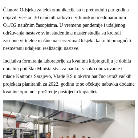
Članovi Odsjeka za telekomunikacije su u prethodnih par godina
objavili više od 30 naučnih radova u vrhunskim međunarodnim
Q1/Q2 naučnim časopisima. U vremenu pandemije i udaljenog
održavanja nastave svim studentima master studija su kreirali
zasebne virtuelne mašine na serverima Odsjeka kako bi omogućili
nesmetanu udaljenu realizaciju nastave.
Incijativa formiranja laboratorije za kvantnu kriptografiju je dobila
dodatnu podršku Ministarstva za nauku, visoko obrazovanje i
mlade Kantona Sarajevo, Vlade KS u okviru naučno-istraživačkih
projekata planiranih za 2022. godinu te se očekuje nabavka dodatne
kvantne opreme i proširenje postojećih kapaciteta.