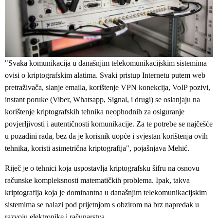
"Svaka komunikacija u današnjim telekomunikacijskim sistemima
ovisi o kriptografskim alatima. Svaki pristup Internetu putem web
pretraživača, slanje emaila, korištenje VPN konekcija, VoIP pozivi,
instant poruke (Viber, Whatsapp, Signal, i drugi) se oslanjaju na
korištenje kriptografskih tehnika neophodnih za osiguranje
povjerljivosti i autentičnosti komunikacije. Za te potrebe se najčešće
u pozadini rada, bez da je korisnik uopće i svjestan korištenja ovih
tehnika, koristi asimetrična kriptografija", pojašnjava Mehić.
Riječ je o tehnici koja uspostavlja kriptografsku šifru na osnovu
računske kompleksnosti matematičkih problema. Ipak, takva
kriptografija koja je dominantna u današnjim telekomunikacijskim
sistemima se nalazi pod prijetnjom s obzirom na brz napredak u
razvoju elektronike i računarstva.