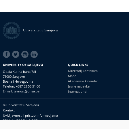
Univerzitet u Sarajevu
SOCIAL
LINKS
UNIVERSITY OF SARAJEVO
QUICK LINKS
Direktorij kontakata
Obala Kulina bana 7/II
Mapa
71000 Sarajevo
Akademski kalendar
Bosna i Hercegovina
Telefon: +387 33 56 51 00
Javne nabavke
E-mail: javnost@unsa.ba
International
© Univerzitet u Sarajevu
Footer
Kontakt
meni
Uvid javnosti i pristup informacijama
PRIJAVI NEPRAVILNOSTI
RSS