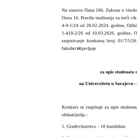
Na osnovu člana 106. Zakona o visoko
člana
16. Pravila studiranja za treći ci
4-9-1/24 od 28.02.2024. godine,
Odluk
1-410-2/26 od 10.03.2026. godine, O
raspisivanje konkursa
broj: 01/7/5/2
fakultet
bjavljuje
o
za upis studenata n
na Univerzitetu u Sarajevu 
Konkurs se raspisuje za upis studenata
oblasti/polja :
1. Građevinarstva – 10 kandidata