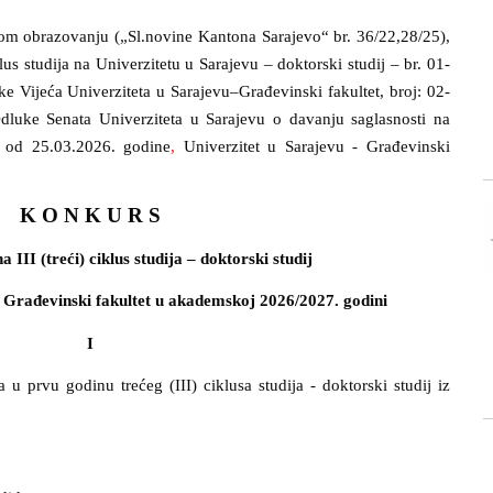
m obrazovanju („Sl.novine Kantona Sarajevo“ br. 36/22,28/25),
klus studija na Univerzitetu u Sarajevu – doktorski studij – br. 01-
e Vijeća Univerziteta u Sarajevu–Građevinski fakultet, broj: 02-
dluke Senata Univerziteta u Sarajevu
o davanju saglasnosti na
6 od 25.03.2026. godine
,
U
niverzitet u Sarajevu - Građevinski
K O N K U R S
a III (treći) ciklus studija – doktorski studij
– Građevinski fakultet u akademskoj 2026/2027. godini
I
 u prvu godinu trećeg (III) ciklusa studija - doktorski studij iz