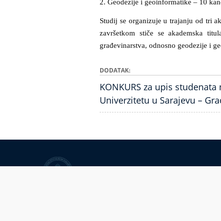
2. Geodezije i geoinformatike – 10 kan
Studij se organizuje u trajanju od tri
završetkom stiče se akademska titul
građevinarstva, odnosno geodezije i ge
DODATAK
KONKURS za upis studenata na I
Univerzitetu u Sarajevu – Gr
Univerzitet u Sarajevu