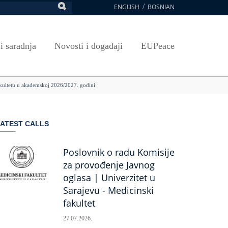
ENGLISH
BOSNIAN
retraga
Umjetnost, kultura i sport
Plan javnih nabavki
E-Prijava za ispite
oja UNSA
SAVRŠAVANJA
Izdavačka djelatnost
Osnovni elementi ugovora
Pristup informacijama
 i saradnja
Novosti i događaji
EUPeace
NSA
Publikacije
Javne nabavke organizacionih jedinica
 ravnopravnost UNSA
ismenost
Časopis Pregled
TRAIN
fakultetu u akademskoj 2026/2027. godini
 ravnopravnost UNSA
ivotnog učenja
a na UNSA
ATEST CALLS
ernice
ditacija
Poslovnik o radu Komisije
za provođenje Javnog
oglasa | Univerzitet u
Sarajevu - Medicinski
fakultet
27.07.2026.