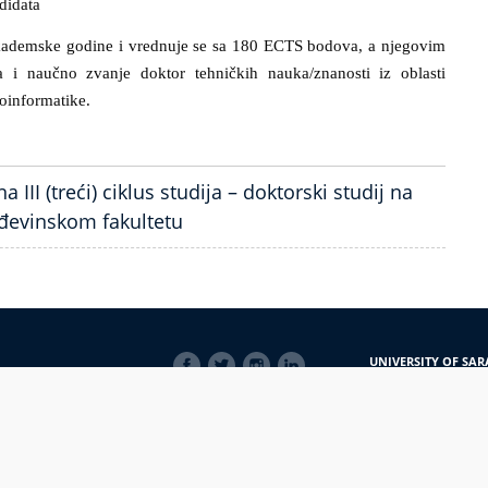
didata
 akademske godine
i vrednuje se sa 180 ECTS bodova, a njegovim
a i naučno zvanje doktor tehničkih nauka/znanosti iz oblasti
oinformatike.
II (treći) ciklus studija – doktorski studij na
ađevinskom fakultetu
SOCIAL
UNIVERSITY OF SAR
LINKS
Obala Kulina bana 7/
71000 Sarajevo
Bosna i Hercegovina
Telefon: +387 33 56 5
E-mail: javnost@uns