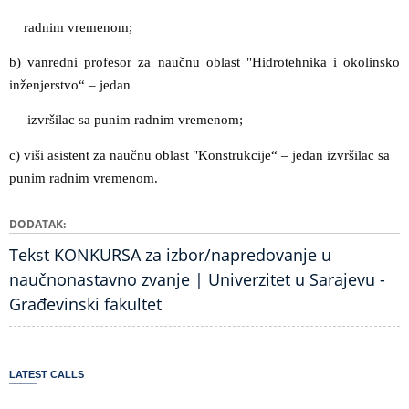
radnim vremenom;
b) vanredni profesor za naučnu oblast "Hidrotehnika i okolinsko
inženjerstvo“ – jedan
izvršilac sa punim radnim vremenom;
c) viši asistent za naučnu oblast "Konstrukcije“ – jedan izvršilac sa
punim radnim vremenom.
DODATAK
Tekst KONKURSA za izbor/napredovanje u
naučnonastavno zvanje | Univerzitet u Sarajevu -
Građevinski fakultet
LATEST CALLS