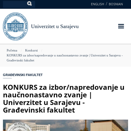
Skoči
ENGLISH
BOSNIAN
Pretraga
na
glavni
sadržaj
Univerzitet u Sarajevu
You
Početna
Konkursi
KONKURS za izbor/napredovanje u naučnonastavno zvanje | Univerzitet u Sarajevu -
are
Građevinski fakultet
here
GRAĐEVINSKI FAKULTET
KONKURS za izbor/napredovanje u
naučnonastavno zvanje |
Univerzitet u Sarajevu -
Građevinski fakultet