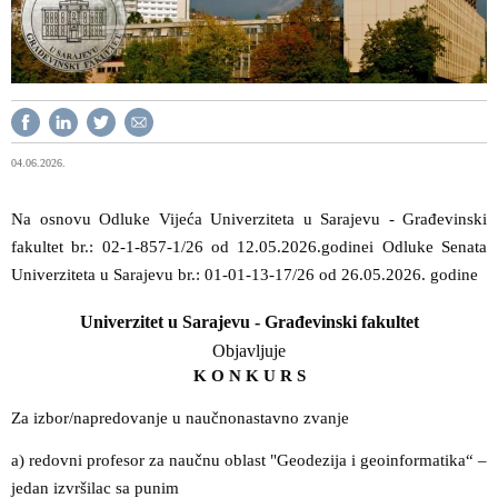
04.06.2026.
Na osnovu Odluke Vijeća Univerziteta u Sarajevu - Građevinski
fakultet br.: 02-1-857-1/26
od 12.05.2026.godine
i Odluke Senata
Univerziteta u Sarajevu br.: 01-01-13-17/26 od 26.05.2026. godine
Univerzitet u Sarajevu - Građevinski fakultet
Objavljuje
K O N K U R S
Za izbor/napredovanje u naučnonastavno zvanje
a) redovni profesor za naučnu oblast "Geodezija i geoinformatika“ –
jedan izvršilac sa punim